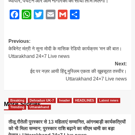
व्यापार, पर्यटन और आम नागरिकों को सीधा लाभ मिलेगा।
Facebook
WhatsApp
Twitter
Email
Gmail
Share
Post
Previous:
केबिनेट मंत्री ने सुना मोदी के मासिक रेडियो कार्यक्रम ‘मन की बात।
navigation
Uttarakhand 24×7 Live news
Next:
ईद पर नज़र आयी हिंदू मुस्लिम एकता की ख़ूबसूरत तस्वीर।
Uttarakhand 24×7 Live news
Breaking
Dehradun UK-7
header
HEADLINES
Latest news
More Stories
Trending
Uttarakhand
तीलू रौतेली पुरस्कार से 13 महिलाएं सम्मानित, आंगनबाड़ी कार्यकत्रियों
को भी मिला सम्मान; पुरस्कार राशि बढ़ाने का सीएम धामी का बड़ा