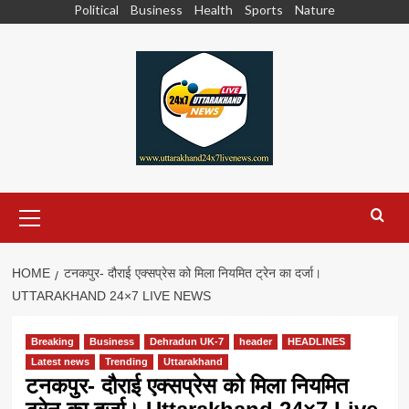
Skip
Political
Business
Health
Sports
Nature
to
content
Primary
Menu
HOME
टनकपुर- दौराई एक्सप्रेस को मिला नियमित ट्रेन का दर्जा।
UTTARAKHAND 24×7 LIVE NEWS
Breaking
Business
Dehradun UK-7
header
HEADLINES
Latest news
Trending
Uttarakhand
टनकपुर- दौराई एक्सप्रेस को मिला नियमित