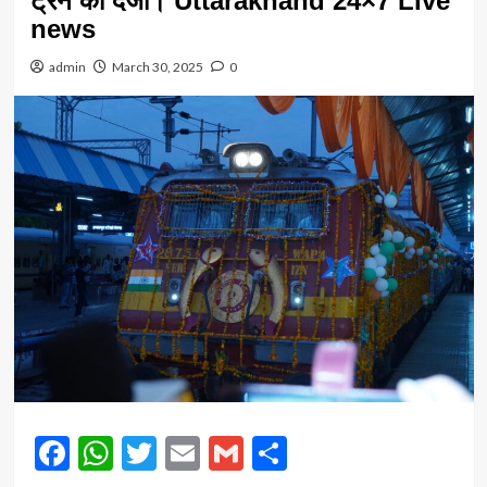
ट्रेन का दर्जा। Uttarakhand 24×7 Live
news
admin
March 30, 2025
0
Facebook
WhatsApp
Twitter
Email
Gmail
Share