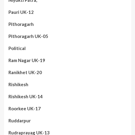
Pauri UK-12
Pithoragarh
Pithoragarh UK-05
Political
Ram Nagar UK-19
Ranikhet UK-20
Rishikesh
Rishikesh UK-14
Roorkee UK-17
Ruddarpur
Rudraprayag UK-13