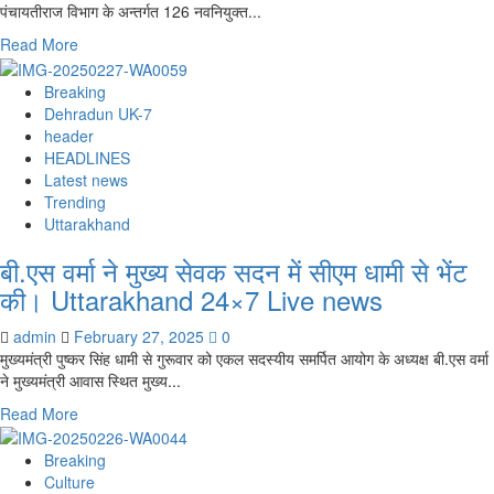
पंचायतीराज विभाग के अन्तर्गत 126 नवनियुक्त...
Read
Read More
more
about
Breaking
126
Dehradun UK-7
नव
header
चयनित
HEADLINES
ग्राम
Latest news
पंचायत
Trending
विकास
Uttarakhand
अधिकारियों
बी.एस वर्मा ने मुख्य सेवक सदन में सीएम धामी से भेंट
को
मुख्यमंत्री
की। Uttarakhand 24×7 Live news
ने
प्रदान
admin
February 27, 2025
0
किये
मुख्यमंत्री पुष्कर सिंह धामी से गुरूवार को एकल सदस्यीय समर्पित आयोग के अध्यक्ष बी.एस वर्मा
नियुक्ति
ने मुख्यमंत्री आवास स्थित मुख्य...
पत्र।
Read
Read More
Uttarakhand
more
24×7
about
Breaking
Live
बी.एस
Culture
news