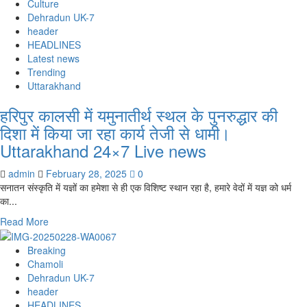
भारतीय
Culture
सनातन
Dehradun UK-7
संस्कृति
header
है
HEADLINES
ज्ञान
Latest news
विज्ञान
Trending
एवं
Uttarakhand
आध्यात्म
हरिपुर कालसी में यमुनातीर्थ स्थल के पुनरुद्धार की
का
अद्वितीय
दिशा में किया जा रहा कार्य तेजी से धामी।
संगम
Uttarakhand 24×7 Live news
सीएम
धामी।
admin
February 28, 2025
0
Uttarakhand
सनातन संस्कृति में यज्ञों का हमेशा से ही एक विशिष्ट स्थान रहा है, हमारे वेदों में यज्ञ को धर्म
24×7
का...
Live
news
Read
Read More
more
about
Breaking
हरिपुर
Chamoli
कालसी
Dehradun UK-7
में
header
यमुनातीर्थ
HEADLINES