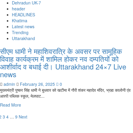
वर्मा
Dehradun UK-7
ने
header
मुख्य
HEADLINES
सेवक
Khatima
सदन
Latest news
में
Trending
सीएम
Uttarakhand
धामी
सीएम धामी ने महाशिवरात्रि के अवसर पर सामूहिक
से
भेंट
विवाह कार्यक्रम में शामिल होकर नव दम्पतियों को
की।
आशीर्वाद व बधाई दी। Uttarakhand 24×7 Live
Uttarakhand
news
24×7
Live
admin
February 26, 2025
0
news
मुख्यमंत्री पुष्कर सिंह धामी ने बुधवार को खटीमा में गौरी शंकर महादेव मंदिर, भ्रह्म कालोनी एंव
आरपी पब्लिक स्कूल, मेलघाट...
Read
Read More
more
osts
about
2
3
4
…
9
Next
सीएम
agination
धामी