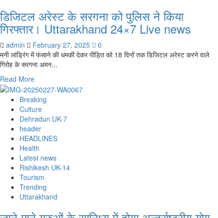
गांव
डिजिटल अरेस्ट के सरगना को पुलिस ने किया
के
निकट
गिरफ्तार। Uttarakhand 24×7 Live news
हिमस्खलन
की
admin
February 27, 2025
0
घटना
मनी लांड्रिंग में फंसाने की धमकी देकर पीड़ित को 18 दिनों तक डिजिटल अरेस्ट करने वाले
का
गिरोह के सरगना अमन...
लिया
Read
Read More
जायजा।
more
Uttarakhand
about
Breaking
24×7
डिजिटल
Culture
Live
अरेस्ट
Dehradun UK-7
news
के
header
सरगना
HEADLINES
को
Health
पुलिस
Latest news
ने
Rishikesh UK-14
किया
Tourism
गिरफ्तार।
Trending
Uttarakhand
Uttarakhand
24×7
जाने माने गुरुओं के सानिध्य में होगा अन्तर्राष्ट्रीय योग
Live