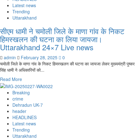
स्थल
Latest news
के
Trending
पुनरुद्धार
Uttarakhand
की
सीएम धामी ने चमोली जिले के माणा गांव के निकट
दिशा
में
हिमस्खलन की घटना का लिया जायजा।
किया
Uttarakhand 24×7 Live news
जा
रहा
admin
February 28, 2025
0
कार्य
चमोली जिले के माणा गांव के निकट हिमस्खलन की घटना का जायजा लेकर मुख्यमंत्री पुष्कर
तेजी
सिंह धामी ने अधिकारियों को...
से
धामी।
Read
Read More
Uttarakhand
more
24×7
about
Breaking
Live
सीएम
crime
news
धामी
Dehradun UK-7
ने
header
चमोली
HEADLINES
जिले
Latest news
के
Trending
माणा
Uttarakhand