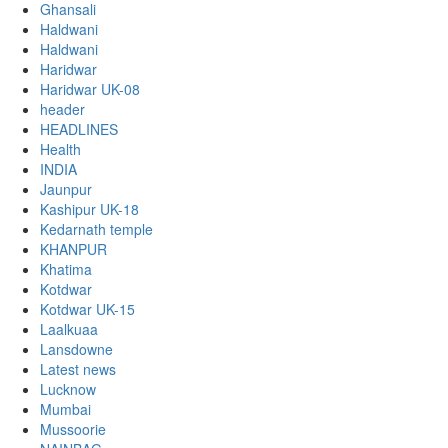
Ghansali
Haldwani
Haldwani
Haridwar
Haridwar UK-08
header
HEADLINES
Health
INDIA
Jaunpur
Kashipur UK-18
Kedarnath temple
KHANPUR
Khatima
Kotdwar
Kotdwar UK-15
Laalkuaa
Lansdowne
Latest news
Lucknow
Mumbai
Mussoorie