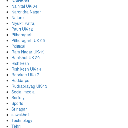
NAINBAG
Nainital UK-04
Narendra Nagar
Nature
Niyukti Patra,
Pauri UK-12
Pithoragarh
Pithoragarh UK-05
Political
Ram Nagar UK-19
Ranikhet UK-20
Rishikesh
Rishikesh UK-14
Roorkee UK-17
Ruddarpur
Rudraprayag UK-13
Social media
Society
Sports
Srinagar
suwakholi
Technology
Tehri