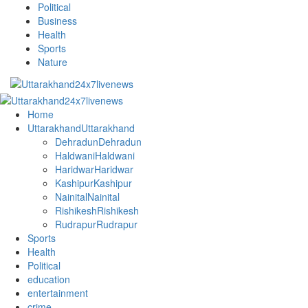
Skip
Political
to
Business
content
Health
Sports
Nature
Primary
Menu
Home
Uttarakhand
Uttarakhand
Dehradun
Dehradun
Haldwani
Haldwani
Haridwar
Haridwar
Kashipur
Kashipur
Nainital
Nainital
Rishikesh
Rishikesh
Rudrapur
Rudrapur
Sports
Health
Political
education
entertainment
crime