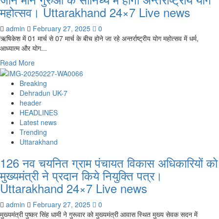
news
महोत्सव। Uttarakhand 24×7 Live news
admin
February 27, 2025
0
ऋषिकेश में 01 मार्च से 07 मार्च के बीच होने जा रहे अन्तर्राष्ट्रीय योग महोत्सव में धर्म,
आध्यात्म और योग...
Read
Read More
more
about
Breaking
जाने
Dehradun UK-7
माने
header
गुरुओं
HEADLINES
के
Latest news
सानिध्य
Trending
में
Uttarakhand
होगा
126 नव चयनित ग्राम पंचायत विकास अधिकारियों को
अन्तर्राष्ट्रीय
योग
मुख्यमंत्री ने प्रदान किये नियुक्ति पत्र।
महोत्सव।
Uttarakhand 24×7 Live news
Uttarakhand
24×7
admin
February 27, 2025
0
Live
मुख्यमंत्री पुष्कर सिंह धामी ने गुरूवार को मुख्यमंत्री आवास स्थित मुख्य सेवक सदन में
news