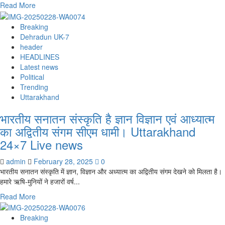
Read
Read More
more
about
Breaking
सीएम
Dehradun UK-7
धामी
header
ने
HEADLINES
उच्च
Latest news
स्तरीय
Political
बैठक
Trending
में
Uttarakhand
अधिकारियों
भारतीय सनातन संस्कृति है ज्ञान विज्ञान एवं आध्यात्म
को
ये
का अद्वितीय संगम सीएम धामी। Uttarakhand
निर्देश
24×7 Live news
दिए।
Uttarakhand
admin
February 28, 2025
0
24×7
भारतीय सनातन संस्कृति में ज्ञान, विज्ञान और अध्यात्म का अद्वितीय संगम देखने को मिलता है।
Live
हमारे ऋषि-मुनियों ने हजारों वर्ष...
news
Read
Read More
more
about
Breaking