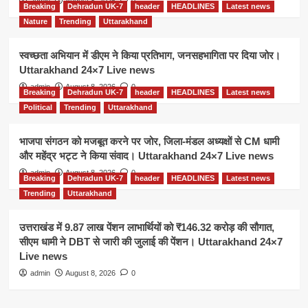
admin
August 8, 2026
0
Breaking
Dehradun UK-7
header
HEADLINES
Latest news
Nature
Trending
Uttarakhand
स्वच्छता अभियान में डीएम ने किया प्रतिभाग, जनसहभागिता पर दिया जोर।
Uttarakhand 24×7 Live news
admin
August 8, 2026
0
Breaking
Dehradun UK-7
header
HEADLINES
Latest news
Political
Trending
Uttarakhand
भाजपा संगठन को मजबूत करने पर जोर, जिला-मंडल अध्यक्षों से CM धामी
और महेंद्र भट्ट ने किया संवाद। Uttarakhand 24×7 Live news
admin
August 8, 2026
0
Breaking
Dehradun UK-7
header
HEADLINES
Latest news
Trending
Uttarakhand
उत्तराखंड में 9.87 लाख पेंशन लाभार्थियों को ₹146.32 करोड़ की सौगात,
सीएम धामी ने DBT से जारी की जुलाई की पेंशन। Uttarakhand 24×7
Live news
admin
August 8, 2026
0