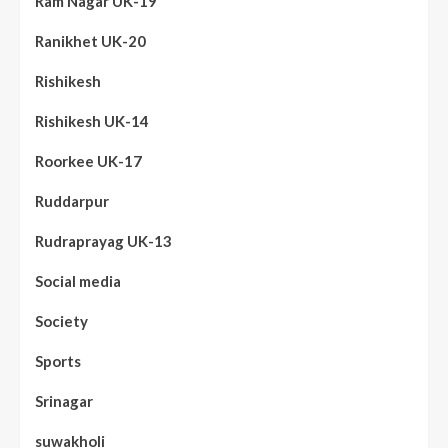
Ram Nagar UK-19
Ranikhet UK-20
Rishikesh
Rishikesh UK-14
Roorkee UK-17
Ruddarpur
Rudraprayag UK-13
Social media
Society
Sports
Srinagar
suwakholi