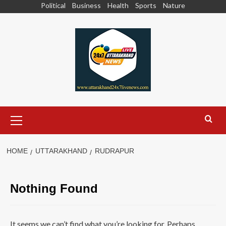
Skip
Political
Business
Health
Sports
Nature
to
content
Primary
Menu
HOME
UTTARAKHAND
RUDRAPUR
Nothing Found
It seems we can’t find what you’re looking for. Perhaps