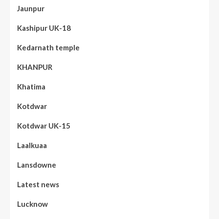
Jaunpur
Kashipur UK-18
Kedarnath temple
KHANPUR
Khatima
Kotdwar
Kotdwar UK-15
Laalkuaa
Lansdowne
Latest news
Lucknow