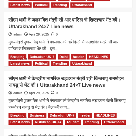
लिए
more
Latest news
Political
Trending
Uttarakhand
खुले।
about
Uttarakhand
चारधाम
सीएम धामी ने जलशक्ति मंत्री सी आर पाटिल से शिष्टाचार भेंट की।
24×7
यात्रा
Uttarakhand 24×7 Live news
Live
के
news
लिए
admin
April 29, 2025
0
तैयार
मुख्यमंत्री पुष्कर सिंह धामी ने मंगलवार को नई दिल्ली में जलशक्ति मंत्री सी आर
उत्तरकाशी
पाटिल से शिष्टाचार भेंट की। इस...
जिला
प्रशासन।
Breaking
Dehradun UK-7
Delhi
header
HEADLINES
Read
Read More
Uttarakhand
more
Latest news
Political
Trending
Uttarakhand
24×7
about
Live
सीएम
सीएम धामी ने केन्द्रीय नागरिक उड्डयन मंत्री श्री किंजरापु राममोहन
news
धामी
नायडू से भेंट की। Uttarakhand 24×7 Live news
ने
जलशक्ति
admin
April 29, 2025
0
मंत्री
मुख्यमंत्री पुष्कर सिंह धामी ने मंगलवार को केन्द्रीय नागरिक उड्डयन मंत्री किंजरापु
सी
राममोहन नायडू से भेंट की। बैठक में राज्य...
आर
पाटिल
Breaking
Business
Dehradun UK-7
header
HEADLINES
Read
Read More
से
more
Latest news
Rishikesh UK-14
Tourism
Trending
Uttarakhand
शिष्टाचार
about
भेंट
सीएम