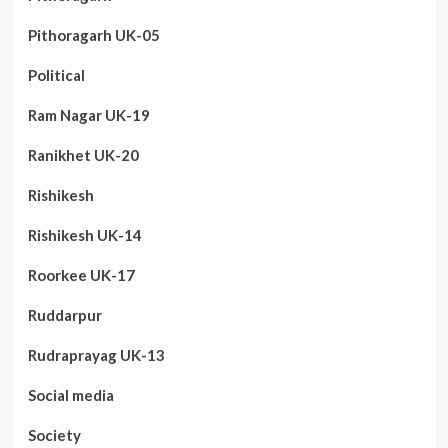
Pithoragarh UK-05
Political
Ram Nagar UK-19
Ranikhet UK-20
Rishikesh
Rishikesh UK-14
Roorkee UK-17
Ruddarpur
Rudraprayag UK-13
Social media
Society