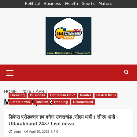
Skip
Political
Business
Health
Sports
Nature
to
content
Primary
Menu
HOME
2025
APRIL
Breaking
Business
Dehradun UK-7
header
HEADLINES
Month:
April 2025
Latest news
Tourism
Trending
Uttarakhand
डिफेंस प्रोडक्शन हब बनेगा उत्तराखंड ,सीएम धामी। सीएम धामी।
Uttarakhand 24×7 Live news
admin
April 30, 2025
0