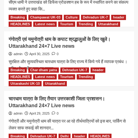
सीएम धामी ने उत्तराखंड को डिफेंस प्रोडक्शन हब के रूप में स्थापित करने का संकल्प
व्यक्त करते हुए कहा कि...
Breaking
Champawat UK-03
Culture
Dehradun UK-7
header
Read
Read More
more
HEADLINES
Latest news
Tourism
Trending
Uttarakhand
about
डिफेंस
गंगोत्री एवं यमुनोत्री धाम के कपाट श्रद्धालुओं के लिए खुले।
प्रोडक्शन
Uttarakhand 24×7 Live news
हब
बनेगा
admin
April 30, 2025
0
उत्तराखंड
सुरक्षित और सुव्यवस्थित चारधाम यात्रा के लिए राज्य में किये गये हैं व्यापक प्रबंध ।
,सीएम
ग्रीन और क्लीन चारधाम यात्रा...
Breaking
Char dham yatra
Dehradun UK-7
header
धामी।
सीएम
HEADLINES
Latest news
Tourism
Trending
Read
Read More
धामी।
more
Uttarakashi UK-10
Uttarakhand
Uttarakhand
about
24×7
गंगोत्री
चारधाम यात्रा के लिए तैयार उत्तरकाशी जिला प्रशासन।
Live
एवं
Uttarakhand 24×7 Live news
news
यमुनोत्री
धाम
admin
April 29, 2025
0
के
गंगोत्री और यमुनोत्री धाम की यात्रा पर आ रहे तीर्थयात्रियों को इस बार, पार्किंग से
कपाट
लेकर साफ सफाई की शानदार...
श्रद्धालुओं
के
Breaking
Dehradun UK-7
Delhi
header
HEADLINES
Read
Read More