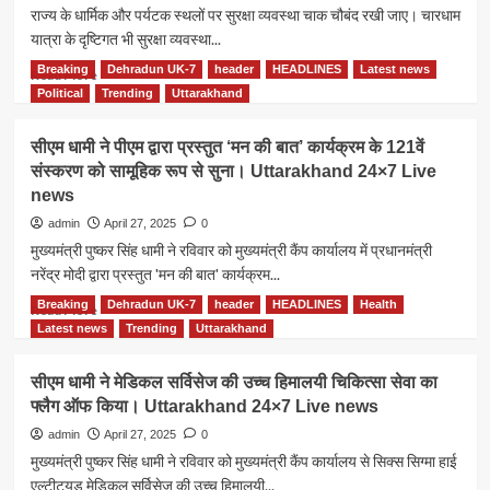
सरकार
राज्य के धार्मिक और पर्यटक स्थलों पर सुरक्षा व्यवस्था चाक चौबंद रखी जाए। चारधाम
अलर्ट
यात्रा के दृष्टिगत भी सुरक्षा व्यवस्था...
मोड
पर
Breaking
Dehradun UK-7
header
HEADLINES
Latest news
Read
Read More
सीएम
more
Political
Trending
Uttarakhand
धामी।
about
Uttarakhand
राज्य
सीएम धामी ने पीएम द्वारा प्रस्तुत ‘मन की बात’ कार्यक्रम के 121वें
24×7
के
संस्करण को सामूहिक रूप से सुना। Uttarakhand 24×7 Live
Live
धार्मिक
news
news
और
पर्यटक
admin
April 27, 2025
0
स्थलों
मुख्यमंत्री पुष्कर सिंह धामी ने रविवार को मुख्यमंत्री कैंप कार्यालय में प्रधानमंत्री
पर
नरेंद्र मोदी द्वारा प्रस्तुत 'मन की बात' कार्यक्रम...
सुरक्षा
व्यवस्था
Breaking
Dehradun UK-7
header
HEADLINES
Health
Read
Read More
चाक
more
Latest news
Trending
Uttarakhand
चौबंद
about
रखी
सीएम
सीएम धामी ने मेडिकल सर्विसेज की उच्च हिमालयी चिकित्सा सेवा का
जाए
धामी
सीएम
फ्लैग ऑफ किया। Uttarakhand 24×7 Live news
ने
धामी।
पीएम
admin
April 27, 2025
0
Uttarakhand
द्वारा
मुख्यमंत्री पुष्कर सिंह धामी ने रविवार को मुख्यमंत्री कैंप कार्यालय से सिक्स सिग्मा हाई
24×7
प्रस्तुत
एल्टीट्यूड मेडिकल सर्विसेज की उच्च हिमालयी...
Live