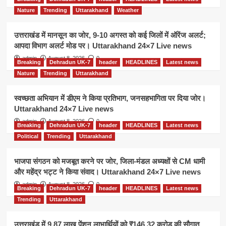
Nature
Trending
Uttarakhand
Weather
उत्तराखंड में मानसून का जोर, 9-10 अगस्त को कई जिलों में ऑरेंज अलर्ट;
आपदा विभाग अलर्ट मोड पर। Uttarakhand 24×7 Live news
admin
August 8, 2026
0
Breaking
Dehradun UK-7
header
HEADLINES
Latest news
Nature
Trending
Uttarakhand
स्वच्छता अभियान में डीएम ने किया प्रतिभाग, जनसहभागिता पर दिया जोर।
Uttarakhand 24×7 Live news
admin
August 8, 2026
0
Breaking
Dehradun UK-7
header
HEADLINES
Latest news
Political
Trending
Uttarakhand
भाजपा संगठन को मजबूत करने पर जोर, जिला-मंडल अध्यक्षों से CM धामी
और महेंद्र भट्ट ने किया संवाद। Uttarakhand 24×7 Live news
admin
August 8, 2026
0
Breaking
Dehradun UK-7
header
HEADLINES
Latest news
Trending
Uttarakhand
उत्तराखंड में 9.87 लाख पेंशन लाभार्थियों को ₹146.32 करोड़ की सौगात,