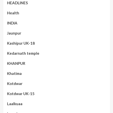
HEADLINES
Health
INDIA
Jaunpur
Kashipur UK-18
Kedarnath temple
KHANPUR
Khatima
Kotdwar
Kotdwar UK-15
Laalkuaa