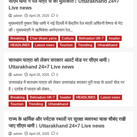
सीएम धामी ने रेल मंत्री से की मुलाकात। Uttarakhand 24×7
की।
धामी
Live news
Uttarakhand
ने
24×7
केन्द्रीय
admin
April 28, 2025
0
Live
नागरिक
मुख्यमंत्री पुष्कर सिंह धामी ने नई दिल्ली में केंद्रीय रेल मंत्री अश्विनी वैष्णव से भेंट
news
उड्डयन
की। मुख्यमंत्री ने ऋषिकेश-कर्णप्रयाग रेल...
मंत्री
श्री
Breaking
Char dham yatra
Culture
Dehradun UK-7
header
Read
Read More
किंजरापु
more
HEADLINES
Latest news
Tourism
Trending
Uttarakhand
राममोहन
about
नायडू
सीएम
चारधाम यात्रा को लेकर सरकार अलर्ट मोड पर सीएम धामी।
से
धामी
Uttarakhand 24×7 Live news
भेंट
ने
की।
रेल
admin
April 28, 2025
0
Uttarakhand
मंत्री
उत्तराखंड में चारधाम यात्रा को लेकर उत्तराखंड सरकार पूरी तरह से अलर्ट मोड पर
24×7
से
है। प्रदेश में यात्रा को लेकर...
Live
की
news
मुलाकात।
Breaking
Dehradun UK-7
header
HEADLINES
Latest news
Read
Read More
Uttarakhand
more
Tourism
Trending
Uttarakhand
24×7
about
Live
चारधाम
राज्य के धार्मिक और पर्यटक स्थलों पर सुरक्षा व्यवस्था चाक चौबंद रखी
news
यात्रा
जाए सीएम धामी। Uttarakhand 24×7 Live news
को
लेकर
admin
April 28, 2025
0