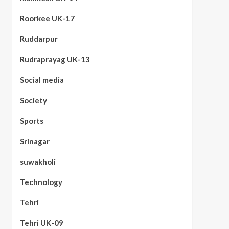
Roorkee UK-17
Ruddarpur
Rudraprayag UK-13
Social media
Society
Sports
Srinagar
suwakholi
Technology
Tehri
Tehri UK-09