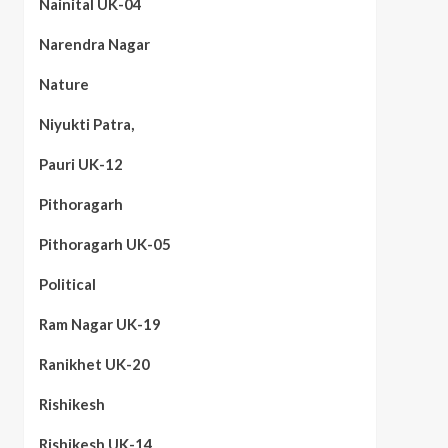
Nainital UK-04
Narendra Nagar
Nature
Niyukti Patra,
Pauri UK-12
Pithoragarh
Pithoragarh UK-05
Political
Ram Nagar UK-19
Ranikhet UK-20
Rishikesh
Rishikesh UK-14