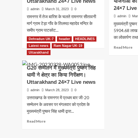
Uttarakhand 24×7 Live news
रामनगर
योजनाओं क
Liv
जिप्
में
ne
24×7 Live
admin
March 31, 2023
0
पर
राज्य
रामनगर में तेज बारिश के चलते रामनगर सीतावनी
admin
Mar
अट
स्थापना
करन
मार्ग ग्राम टेड़ा गाँव के तिलमठ महादेव मन्दिर के
मुख्यमंत्री पुष्क
की
की
समीप ग्राम पाटकोट...
रजत
5904.68 लाख 
कोश
जयंती
का लोकार्पण तथ
Dehradun UK-7
Read
header
HEADLINES
Read More
बच
पर
more
Latest news
Ram Nagar UK-19
गई
Re
राज्य
Read More
about
जा
mo
Uttarakhand
स्तरीय
रामनगर
Ut
ab
“जन
के
24
मुख्य
वन
G20 सम्मेलन में मुख्यमंत्री पुष्कर सिंह
तिलमठ
Liv
पुष्
महोत्सव”
धामी ने क्षेत्र का किया निरीक्षण।
महादेव
ne
सिंह
का
मन्दिर
Uttarakhand 24×7 Live news
धाम
किया
के
ने
शुभारंभ।
admin
March 28, 2023
0
समीप
दी
Uttarakhand
उत्तराखण्ड के रामनगर में प्रथम बार जी-20
बरसाती
राम
24×7
नाले
सम्मेलन के अवसर पर मंगलवार को प्रदेश के
को
Live
में
मुख्यमंत्री पुष्कर सिंह धामी द्वारा...
10
news
बही
ला
Read
Read More
बस।
की
more
Uttarakhand
योज
about
24×7
की
G20