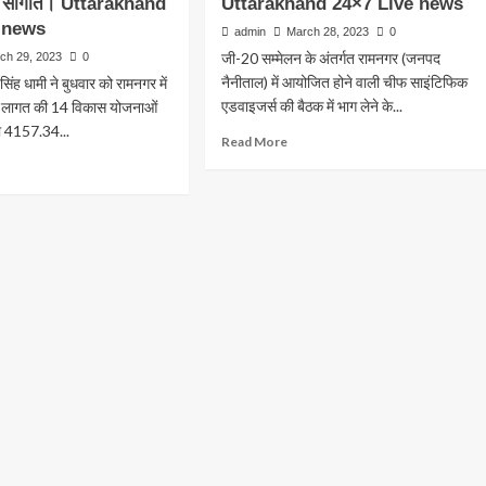
ी सौगात। Uttarakhand
Uttarakhand 24×7 Live news
धामी
e
सी
ने
ws
 news
admin
March 28, 2023
0
कालाढूंगी
जी-20 सम्मेलन के अंतर्गत रामनगर (जनपद
ch 29, 2023
0
ैक
में
े
नैनीताल) में आयोजित होने वाली चीफ साइंटिफिक
र सिंह धामी ने बुधवार को रामनगर में
95.09
एडवाइजर्स की बैठक में भाग लेने के...
करोड़
लागत की 14 विकास योजनाओं
िश,
की
ा 4157.34...
Read
Read More
36
more
ad
योजनाओं
about
न।
re
का
G
tarakhand
out
लोकार्पण
20
×7
मंत्री
व
की
e
कर
शिलान्यास।
बैठक
ws
Uttarakhand
में
ी
24×7
भाग
Live
लेने
news
17
नगर
देशों
से
062,02
51
ख
प्रतिनिधि
पधारे
नाओं
उत्तराखंड।