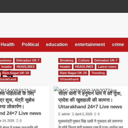
Health
Political
education
entertainment
crime
usiness
Dehradun UK-7
Breaking
Culture
Dehradun UK-7
header
HEADLINES
header
HEADLINES
Latest news
19
Ram Nagar UK-19
Ram Nagar UK-19
Trending
ttarakhand
Uttarakhand
ुक्सा महिलाओं के लिए
सीएम धामी ने हनुमान धाम में की पूजा,
द्र शुरू, मंत्री सुबोध
प्रदेश की खुशहाली की कामना।
िया लोकार्पण।
Uttarakhand 24×7 Live news
nd 24×7 Live news
admin
April 2, 2026
0
मुख्यमंत्री पुष्कर सिंह धामी ने गुरूवार को रामनगर
e 14, 2026
0
के छोई स्थित श्री हनुमान धाम में पूजा-अर्चना कर
 क्षेत्र में बुक्सा जनजाति की