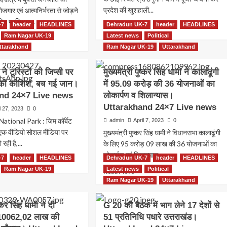
प्रदेश की खुशहाली...
ोजगार एवं आत्मनिर्भरता से जोड़ने
ापित प्रशिक्षण...
-7
header
HEADLINES
Dehradun UK-7
Read
header
HEADLINES
Read More
more
Ram Nagar UK-19
Latest news
Political
ad
about
re
ttarakhand
Ram Nagar UK-19
Uttarakhand
सीएम
out
धामी
नगर
ने टूरिस्टों की जिप्सी पर
मुख्यमंत्री पुष्कर सिंह धामी ने कालाढूंगी
ने
की कोशिश, बच गई जान।
में 95.09 करोड़ की 36 योजनाओं का
हनुमान
सा
धाम
nd 24×7 Live news
लाओं
लोकार्पण व शिलान्यास।
में
Uttarakhand 24×7 Live news
l 27, 2023
0
की
ational Park : जिम कॉर्बेट
admin
April 7, 2023
0
पूजा,
रोजगार
प्रदेश
 एक वीडियो सोशल मीडिया पर
मुख्यमंत्री पुष्कर सिंह धामी ने विधानसभा कालाढूंगी
र
की
ही है,...
,
के लिए 95 करोड़ 09 लाख की 36 योजनाओं का
खुशहाली
ी
लोकार्पण एवं शिलान्यास...
-7
ad
header
HEADLINES
Dehradun UK-7
header
HEADLINES
की
ोध
re
Ram Nagar UK-19
Latest news
कामना।
Political
Read
याल
Read More
out
Uttarakhand
more
Ram Nagar UK-19
Uttarakhand
ार
24×7
about
ा
िन
Live
मुख्यमंत्री
ार्पण।
ष्कर सिंह धामी ने दी
G 20 की बैठक में भाग लेने 17 देशों से
news
पुष्कर
tarakhand
10062,02 लाख की
्टों
51 प्रतिनिधि पधारे उत्तराखंड।
सिंह
×7