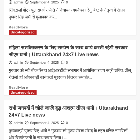
लोकार्पण
admin
September 4, 2025
0
के
किया।
आतंक
सिंगटाली मोटर पुल संघर्ष समिति ने विधायक यमकेश्वर रेनु बिष्ट के नेतृत्व में सीएम
Uttarakhand
से
पुष्कर सिंह धामी से मुलाकात कर...
24×7
ग्रामीणों
Live
Read
Read More
को
news
more
Uncategorized
शीघ्र
about
मिलेगी
निजात:
महिला सशक्तिकरण के लिए समर्पण के साथ कार्य करती रहेगी सरकार
डॉ
सीएम धामी। Uttarakhand 24×7 Live news
धन
सिंह
admin
September 4, 2025
0
रावत।
गुरुवार को सर्वे चौक स्थित आईआरडीटी सभागार में आयोजित राज्य स्त्री शक्ति, तीलू
Uttarakhand
रौतेली एवं आंगनवाड़ी कार्यकर्ता पुरस्कार वितरण समारोह...
24×7
Live
Read
Read More
news
more
Uncategorized
about
महिला
सभी जनपदों में खोले जाएंगे वृद्ध आश्रम सीएम धामी। Uttarakhand
सशक्तिकरण
24×7 Live news
के
लिए
admin
September 4, 2025
0
समर्पण
मुख्यमंत्री पुष्कर सिंह धामी ने गुरूवार को मुख्य सेवक संवाद के तहत वरिष्ठ नागरिकों
के
और दिव्यांगजनों के साथ संवाद किया।...
साथ