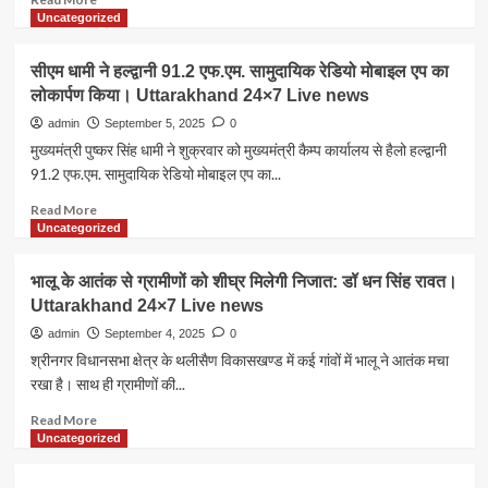
राजभवन
more
Uncategorized
में
about
किया
सीएम
सीएम धामी ने हल्द्वानी 91.2 एफ.एम. सामुदायिक रेडियो मोबाइल एप का
गया
धामी
लोकार्पण किया। Uttarakhand 24×7 Live news
सम्मानित।
ने
Uttarakhand
डॉ.
admin
September 5, 2025
0
24×7
राधाकृष्णन
मुख्यमंत्री पुष्कर सिंह धामी ने शुक्रवार को मुख्यमंत्री कैम्प कार्यालय से हैलो हल्द्वानी
Live
को
91.2 एफ.एम. सामुदायिक रेडियो मोबाइल एप का...
news
दी
श्रद्धांजलि।
Read
Read More
Uttarakhand
more
Uncategorized
24×7
about
Live
सीएम
भालू के आतंक से ग्रामीणों को शीघ्र मिलेगी निजात: डॉ धन सिंह रावत।
news
धामी
Uttarakhand 24×7 Live news
ने
हल्द्वानी
admin
September 4, 2025
0
91.2
श्रीनगर विधानसभा क्षेत्र के थलीसैण विकासखण्ड में कई गांवों में भालू ने आतंक मचा
एफ.एम.
रखा है। साथ ही ग्रामीणों की...
सामुदायिक
रेडियो
Read
Read More
मोबाइल
more
Uncategorized
एप
about
का
भालू