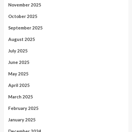
November 2025
October 2025
September 2025
August 2025
July 2025
June 2025
May 2025
April 2025
March 2025
February 2025
January 2025
December 2024