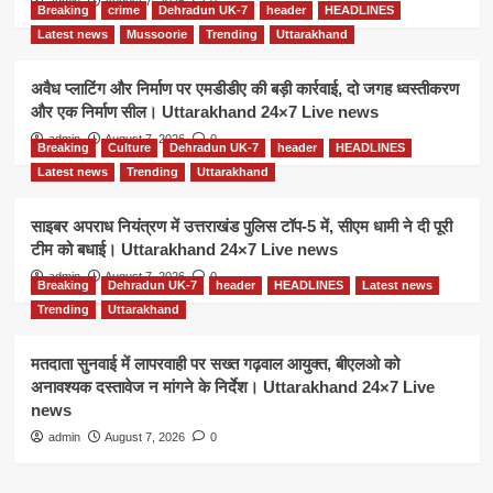
admin
August 7, 2026
0
Breaking
crime
Dehradun UK-7
header
HEADLINES
Latest news
Mussoorie
Trending
Uttarakhand
अवैध प्लाटिंग और निर्माण पर एमडीडीए की बड़ी कार्रवाई, दो जगह ध्वस्तीकरण
और एक निर्माण सील। Uttarakhand 24×7 Live news
admin
August 7, 2026
0
Breaking
Culture
Dehradun UK-7
header
HEADLINES
Latest news
Trending
Uttarakhand
साइबर अपराध नियंत्रण में उत्तराखंड पुलिस टॉप-5 में, सीएम धामी ने दी पूरी
टीम को बधाई। Uttarakhand 24×7 Live news
admin
August 7, 2026
0
Breaking
Dehradun UK-7
header
HEADLINES
Latest news
Trending
Uttarakhand
मतदाता सुनवाई में लापरवाही पर सख्त गढ़वाल आयुक्त, बीएलओ को
अनावश्यक दस्तावेज न मांगने के निर्देश। Uttarakhand 24×7 Live
news
admin
August 7, 2026
0