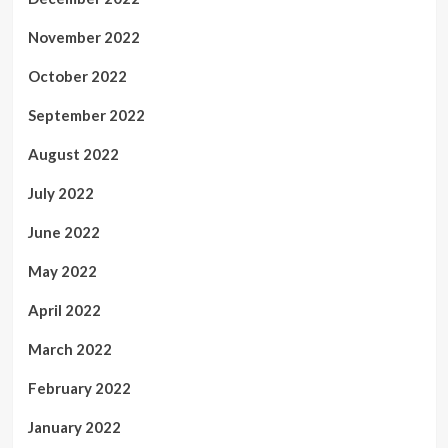
November 2022
October 2022
September 2022
August 2022
July 2022
June 2022
May 2022
April 2022
March 2022
February 2022
January 2022