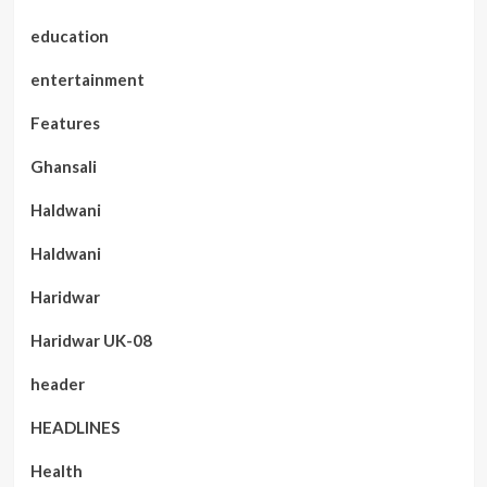
education
entertainment
Features
Ghansali
Haldwani
Haldwani
Haridwar
Haridwar UK-08
header
HEADLINES
Health