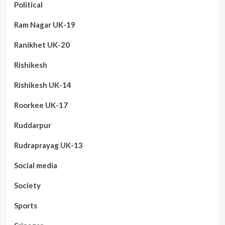
Political
Ram Nagar UK-19
Ranikhet UK-20
Rishikesh
Rishikesh UK-14
Roorkee UK-17
Ruddarpur
Rudraprayag UK-13
Social media
Society
Sports