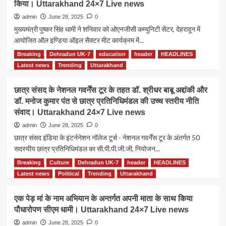
किया। Uttarakhand 24×7 Live news
अतिवृष्टि
बड़कोट
का
में
admin
June 28, 2025
0
लिया
बादल
मुख्यमंत्री पुष्कर सिंह धामी ने शनिवार को ओएनजीसी कम्युनिटी सेंटर, देहरादून में
जायजा।
फटने
आयोजित ऑल इण्डिया ऑइल सैक्टर मीट कार्यक्रम में...
Uttarakhand
से
24×7
भारी
Breaking
Dehradun UK-7
education
header
HEADLINES
Read
Read More
Live
तबाही,9
more
Latest news
Trending
Uttarakhand
news
मजदूर
about
लापता,
सीएम
छात्र संसद के नेशनल गवर्नेंस टूर के तहत डॉ. श्रीधर बाबू अद्दांकी और
बुलाई
धामी
डॉ. मनोज कुमार पंत से छात्र प्रतिनिधिमंडल की उच्च स्तरीय नीति
गई
ने
SDRF।
संवाद। Uttarakhand 24×7 Live news
ऑल
Uttarakhand
इण्डिया
admin
June 28, 2025
0
24×7
ऑइल
छात्र संसद इंडिया के इंटर्ननेशन नॉलेज टूर्स - नेशनल गवर्नेंस टूर के अंतर्गत 50
Live
सैक्टर
सदस्यीय छात्र प्रतिनिधिमंडल का सी.पी.पी.जी.जी, नियोजन...
news
मीट
कार्यक्रम
Breaking
Culture
Dehradun UK-7
header
HEADLINES
Read
Read More
में
more
Latest news
Political
Trending
Uttarakhand
प्रतिभाग
about
किया।
छात्र
एक पेड़ मां के नाम अभियान के अन्तर्गत अपनी माता के साथ किया
Uttarakhand
संसद
24×7
पौधारोपण सीएम धामी। Uttarakhand 24×7 Live news
के
Live
नेशनल
admin
June 28, 2025
0