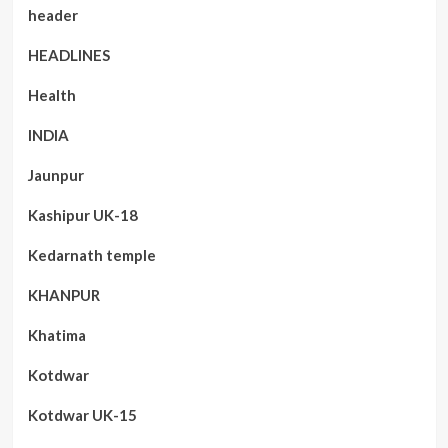
header
HEADLINES
Health
INDIA
Jaunpur
Kashipur UK-18
Kedarnath temple
KHANPUR
Khatima
Kotdwar
Kotdwar UK-15