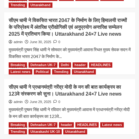
होगा
more
Trending
Uttarakhand
औपचारिक
about
ऐलान।
बीजेपी
सीएम धामी ने विकसित भारत 2047 के निर्माण के लिए हिमालयी राज्यों
Uttarakhand
प्रदेश
के परिप्रेक्ष्य में अंतरिक्ष प्रौद्योगिकी एवं अनुप्रयोग अन्तरिक्ष सम्मेलन
24×7
अध्यक्ष
Live
2025 में प्रतिभाग किया। Uttarakhand 24×7 Live news
को
news
लेकर
admin
June 30, 2025
0
सीएम
मुख्यमंत्री पुष्कर सिंह धामी ने सोमवार को मुख्यमंत्री आवास स्थित मुख्य सेवक सदन में
धामी
विकसित भारत 2047 के निर्माण के...
का
बयान।
Breaking
Dehradun UK-7
Delhi
header
HEADLINES
Read
Read More
Uttarakhand
more
Latest news
Political
Trending
Uttarakhand
24×7
about
Live
सीएम
सीएम धामी ने प्रधानमंत्री नरेंद्र मोदी के मन की बात कार्यक्रम का
news
धामी
123वे संस्करण को सुना। Uttarakhand 24×7 Live news
ने
विकसित
admin
June 29, 2025
0
भारत
मुख्यमंत्री पुष्कर सिंह धामी ने रविवार को मुख्यमंत्री आवास में प्रधानमंत्री नरेंद्र मोदी
2047
के मन की बात कार्यक्रम का 123वे...
के
निर्माण
Breaking
Dehradun UK-7
header
HEADLINES
Latest news
Read
Read More
के
more
Trending
Uttarakashi UK-10
Uttarakhand
लिए
about