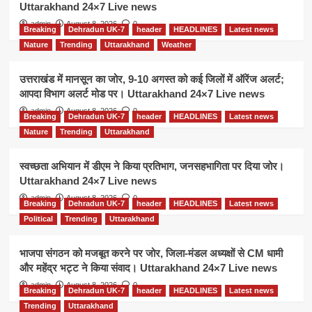
Uttarakhand 24×7 Live news
admin
August 8, 2026
0
Breaking
Dehradun UK-7
header
HEADLINES
Latest news
Nature
Trending
Uttarakhand
Weather
उत्तराखंड में मानसून का जोर, 9-10 अगस्त को कई जिलों में ऑरेंज अलर्ट;
आपदा विभाग अलर्ट मोड पर। Uttarakhand 24×7 Live news
admin
August 8, 2026
0
Breaking
Dehradun UK-7
header
HEADLINES
Latest news
Nature
Trending
Uttarakhand
स्वच्छता अभियान में डीएम ने किया प्रतिभाग, जनसहभागिता पर दिया जोर।
Uttarakhand 24×7 Live news
admin
August 8, 2026
0
Breaking
Dehradun UK-7
header
HEADLINES
Latest news
Political
Trending
Uttarakhand
भाजपा संगठन को मजबूत करने पर जोर, जिला-मंडल अध्यक्षों से CM धामी
और महेंद्र भट्ट ने किया संवाद। Uttarakhand 24×7 Live news
admin
August 8, 2026
0
Breaking
Dehradun UK-7
header
HEADLINES
Latest news
Trending
Uttarakhand