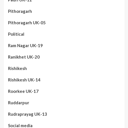
Pithoragarh
Pithoragarh UK-05
Political
Ram Nagar UK-19
Ranikhet UK-20
Rishikesh
Rishikesh UK-14
Roorkee UK-17
Ruddarpur
Rudraprayag UK-13
Social media