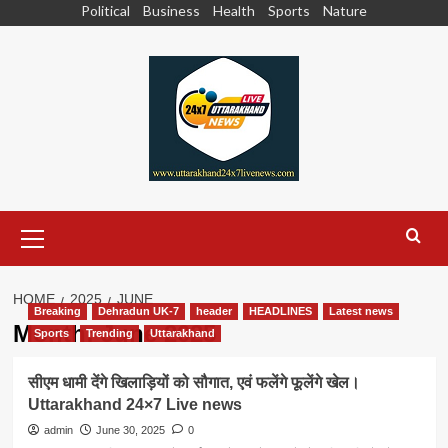
Skip
Political
Business
Health
Sports
Nature
to
content
Primary
Menu
HOME
2025
JUNE
Breaking
Dehradun UK-7
header
HEADLINES
Latest news
Month:
June 2025
Sports
Trending
Uttarakhand
सीएम धामी देंगे खिलाड़ियों को सौगात, एवं फलेंगे फूलेंगे खेल।
Uttarakhand 24×7 Live news
admin
June 30, 2025
0