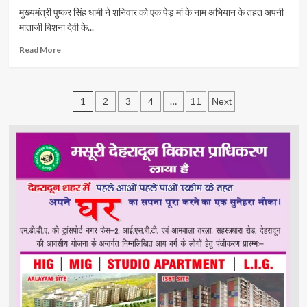
news
गवर्नेंस
मुख्यमंत्री पुष्कर सिंह धामी ने शनिवार को एक पेड़ मां के नाम अभियान के तहत अपनी
टूर
माताजी बिशना देवी के...
के
तहत
Read
Read More
डॉ.
more
श्रीधर
about
बाबू
एक
Posts
अद्दांकी
पेड़
1
…
2
3
4
11
Next
और
मां
pagination
डॉ.
के
मनोज
नाम
कुमार
अभियान
पंत
के
से
अन्तर्गत
छात्र
अपनी
प्रतिनिधिमंडल
माता
की
के
उच्च
साथ
स्तरीय
किया
नीति
पौधारोपण
संवाद।
सीएम
Uttarakhand
धामी।
24×7
Uttarakhand
Live