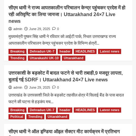
हिमालयी
सीएम
सीएम धामी ने राज्य आपतकालीन परिचालन केन्द्र पहुंचकर प्रदेश में हो
राज्यों
धामी
रही अतिवृष्टि का लिया जायजा। Uttarakhand 24×7 Live
के
ने
परिप्रेक्ष्य
news
प्रधानमंत्री
में
नरेंद्र
admin
June 29, 2025
0
अंतरिक्ष
मोदी
मुख्यमंत्री पुष्कर सिंह धामी ने रविवार को आईटी पार्क, स्थित उत्तराखण्ड राज्य
प्रौद्योगिकी
के
आपतकालीन परिचालन केन्द्र पहुंचकर प्रदेश के विभिन्न क्षेत्रों...
एवं
मन
अनुप्रयोग
की
Breaking
Dehradun UK-7
header
HEADLINES
Latest news
Read
Read More
अन्तरिक्ष
बात
more
Trending
Uttarakashi UK-10
Uttarakhand
सम्मेलन
कार्यक्रम
about
2025
का
सीएम
में
उत्तरकाशी के बड़कोट में बादल फटने से भारी तबाही,9 मजदूर लापता,
123वे
धामी
प्रतिभाग
संस्करण
बुलाई गई SDRF। Uttarakhand 24×7 Live news
ने
किया।
को
राज्य
admin
June 29, 2025
0
Uttarakhand
सुना।
आपतकालीन
उत्तराखंड के उत्तरकाशी जिले के बड़कोट तहसील क्षेत्र में सिलाई बैंड के पास बादल
24×7
Uttarakhand
परिचालन
फटने की घटना से हड़कंप मच...
Live
24×7
केन्द्र
news
Live
पहुंचकर
Breaking
Dehradun UK-7
header
HEADLINES
Latest news
Read
Read More
news
प्रदेश
more
Political
Trending
Uttarakhand
में
about
हो
उत्तरकाशी
सीएम धामी ने ऑल इण्डिया ऑइल सैक्टर मीट कार्यक्रम में प्रतिभाग
रही
के