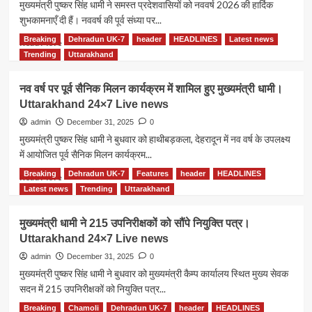
मुख्यमंत्री पुष्कर सिंह धामी ने समस्त प्रदेशवासियों को नववर्ष 2026 की हार्दिक
शुभकामनाएँ दी हैं। नववर्ष की पूर्व संध्या पर...
Breaking
Dehradun UK-7
header
HEADLINES
Latest news
Read
Read More
more
Trending
Uttarakhand
about
सीएम
नव वर्ष पर पूर्व सैनिक मिलन कार्यक्रम में शामिल हुए मुख्यमंत्री धामी।
धामी
Uttarakhand 24×7 Live news
ने
प्रदेशवासियों
admin
December 31, 2025
0
को
मुख्यमंत्री पुष्कर सिंह धामी ने बुधवार को हाथीबड़कला, देहरादून में नव वर्ष के उपलक्ष्य
नववर्ष
में आयोजित पूर्व सैनिक मिलन कार्यक्रम...
की
शुभकामनाएँ
Breaking
Dehradun UK-7
Features
header
HEADLINES
Read
Read More
दीं।
more
Latest news
Trending
Uttarakhand
Uttarakhand
about
24×7
नव
मुख्यमंत्री धामी ने 215 उपनिरीक्षकों को सौंपे नियुक्ति पत्र।
Live
वर्ष
Uttarakhand 24×7 Live news
news
पर
पूर्व
admin
December 31, 2025
0
सैनिक
मुख्यमंत्री पुष्कर सिंह धामी ने बुधवार को मुख्यमंत्री कैम्प कार्यालय स्थित मुख्य सेवक
मिलन
सदन में 215 उपनिरीक्षकों को नियुक्ति पत्र...
कार्यक्रम
में
Breaking
Chamoli
Dehradun UK-7
header
HEADLINES
Read
Read More