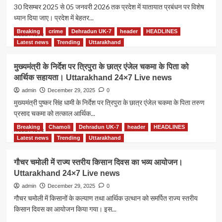
निर्देश।
का
30 दिसम्बर 2025 से 05 जनवरी 2026 तक प्रदेश में यातायात प्रबंधन पर विशेष
Uttarakhand
उत्कृष्ट
ध्यान दिया जाए। प्रदेश में बेहतर...
24×7
प्रदर्शन
Live
,देश
Breaking
crime
Dehradun UK-7
header
HEADLINES
Read
Read More
news
में
more
Latest news
Trending
Uttarakhand
हासिल
about
किया
कानून-
मुख्यमंत्री के निर्देश पर त्रिपुरा के छात्र एंजेल चकमा के पिता को
दूसरा
व्यवस्था
आर्थिक सहायता। Uttarakhand 24×7 Live news
स्थान।
पर
Uttarakhand
सीएम
admin
December 29, 2025
0
24×7
सख्त,
मुख्यमंत्री पुष्कर सिंह धामी के निर्देश पर त्रिपुरा के छात्र एंजेल चकमा के पिता तरुण
Live
अराजक
प्रसाद चकमा को तत्काल आर्थिक...
news
तत्वों
पर
Breaking
Chamoli
Dehradun UK-7
header
HEADLINES
Read
Read More
कड़ी
more
Latest news
Trending
Uttarakhand
कार्रवाई
about
के
मुख्यमंत्री
गौचर चमोली में राज्य स्तरीय किसान दिवस का भव्य आयोजन।
निर्देश।
के
Uttarakhand 24×7 Live news
Uttarakhand
निर्देश
24×7
पर
admin
December 29, 2025
0
Live
त्रिपुरा
गौचर चमोली में किसानों के कल्याण तथा आर्थिक उत्थान को समर्पित राज्य स्तरीय
news
के
किसान दिवस का आयोजन किया गया। इस...
छात्र