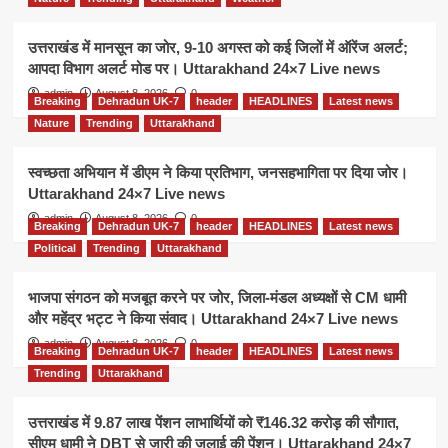
उत्तराखंड में मानसून का जोर, 9-10 अगस्त को कई जिलों में ऑरेंज अलर्ट;
आपदा विभाग अलर्ट मोड पर। Uttarakhand 24×7 Live news
admin
August 8, 2026
0
Breaking
Dehradun UK-7
header
HEADLINES
Latest news
Nature
Trending
Uttarakhand
स्वच्छता अभियान में डीएम ने किया प्रतिभाग, जनसहभागिता पर दिया जोर।
Uttarakhand 24×7 Live news
admin
August 8, 2026
0
Breaking
Dehradun UK-7
header
HEADLINES
Latest news
Political
Trending
Uttarakhand
भाजपा संगठन को मजबूत करने पर जोर, जिला-मंडल अध्यक्षों से CM धामी
और महेंद्र भट्ट ने किया संवाद। Uttarakhand 24×7 Live news
admin
August 8, 2026
0
Breaking
Dehradun UK-7
header
HEADLINES
Latest news
Trending
Uttarakhand
उत्तराखंड में 9.87 लाख पेंशन लाभार्थियों को ₹146.32 करोड़ की सौगात,
सीएम धामी ने DBT से जारी की जुलाई की पेंशन। Uttarakhand 24×7