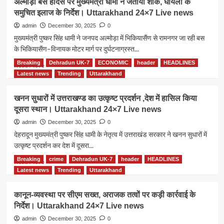
अल्मोड़ा बस हादसे पर मुख्यमंत्री धामी ने जताया शोक, घायलों के
70
उमेश
समुचित इलाज के निर्देश। Uttarakhand 24×7 Live news
श्रमिक
अग्रवाल
घायल।
की
admin
December 30, 2025
0
Uttarakhand
जयंती
मुख्यमंत्री पुष्कर सिंह धामी ने जनपद अल्मोड़ा में भिकियासैंण से रामनगर जा रही बस
24×7
पर
के भिकियासैंण–विनायक मोटर मार्ग पर दुर्घटनाग्रस्त...
Live
सीएम
news
धामी
Breaking
Dehradun UK-7
ECONOMIC
header
HEADLINES
Read
Read More
ने
more
Latest news
Trending
Uttarakhand
दी
about
श्रद्धांजलि,
अल्मोड़ा
खनन सुधारों में उत्तराखण्ड का उत्कृष्ट प्रदर्शन ,देश में हासिल किया
वरिष्ठ
बस
दूसरा स्थान। Uttarakhand 24×7 Live news
नागरिक
हादसे
कल्याण
पर
admin
December 30, 2025
0
पर
मुख्यमंत्री
देहरादून मुख्यमंत्री पुष्कर सिंह धामी के नेतृत्व में उत्तराखंड सरकार ने खनन सुधारों में
जोर।
धामी
उत्कृष्ट प्रदर्शन कर देश में दूसरा...
Uttarakhand
ने
24×7
जताया
Breaking
crime
Dehradun UK-7
header
HEADLINES
Read
Read More
Live
शोक,
more
Latest news
Trending
Uttarakhand
news
घायलों
about
के
खनन
कानून-व्यवस्था पर सीएम सख्त, अराजक तत्वों पर कड़ी कार्रवाई के
समुचित
सुधारों
निर्देश। Uttarakhand 24×7 Live news
इलाज
में
के
उत्तराखण्ड
admin
December 30, 2025
0