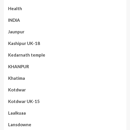
Health
INDIA
Jaunpur
Kashipur UK-18
Kedarnath temple
KHANPUR
Khatima
Kotdwar
Kotdwar UK-15
Laalkuaa
Lansdowne