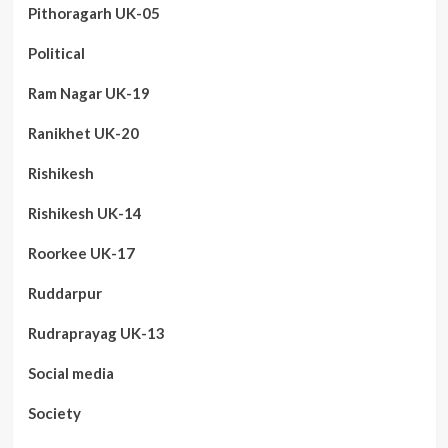
Pithoragarh UK-05
Political
Ram Nagar UK-19
Ranikhet UK-20
Rishikesh
Rishikesh UK-14
Roorkee UK-17
Ruddarpur
Rudraprayag UK-13
Social media
Society