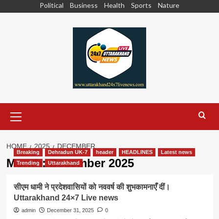
Skip
Political
Business
Health
Sports
Nature
to
content
Primary
Menu
HOME
2025
DECEMBER
Breaking
Dehradun UK-7
header
HEADLINES
Latest news
Month:
December 2025
Trending
Uttarakhand
सीएम धामी ने प्रदेशवासियों को नववर्ष की शुभकामनाएँ दीं।
Uttarakhand 24×7 Live news
admin
December 31, 2025
0