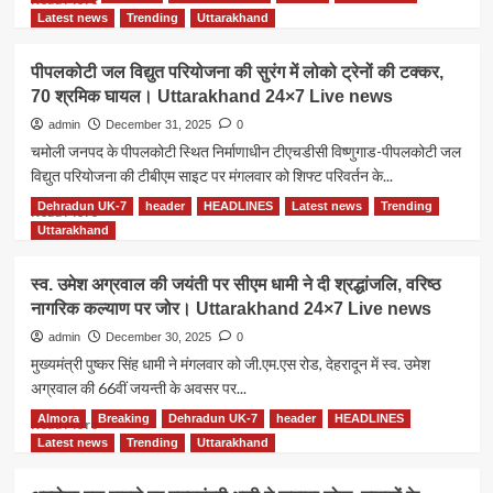
शामिल
more
Latest news
Trending
Uttarakhand
हुए
about
मुख्यमंत्री
मुख्यमंत्री
पीपलकोटी जल विद्युत परियोजना की सुरंग में लोको ट्रेनों की टक्कर,
धामी।
धामी
70 श्रमिक घायल। Uttarakhand 24×7 Live news
Uttarakhand
ने
24×7
215
admin
December 31, 2025
0
Live
उपनिरीक्षकों
चमोली जनपद के पीपलकोटी स्थित निर्माणाधीन टीएचडीसी विष्णुगाड-पीपलकोटी जल
news
को
विद्युत परियोजना की टीबीएम साइट पर मंगलवार को शिफ्ट परिवर्तन के...
सौंपे
नियुक्ति
Dehradun UK-7
header
HEADLINES
Latest news
Trending
Read
Read More
पत्र।
more
Uttarakhand
Uttarakhand
about
24×7
पीपलकोटी
स्व. उमेश अग्रवाल की जयंती पर सीएम धामी ने दी श्रद्धांजलि, वरिष्ठ
Live
जल
नागरिक कल्याण पर जोर। Uttarakhand 24×7 Live news
news
विद्युत
परियोजना
admin
December 30, 2025
0
की
मुख्यमंत्री पुष्कर सिंह धामी ने मंगलवार को जी.एम.एस रोड, देहरादून में स्व. उमेश
सुरंग
अग्रवाल की 66वीं जयन्ती के अवसर पर...
में
लोको
Almora
Breaking
Dehradun UK-7
header
HEADLINES
Read
Read More
ट्रेनों
more
Latest news
Trending
Uttarakhand
की
about
टक्कर,
स्व.