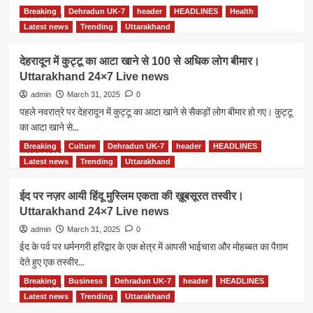
किया।
Breaking
Dehradun UK-7
header
HEADLINES
Health
Read
Read More
Uttarakhand
more
Latest news
Trending
Uttarakhand
24×7
about
Live
मिलावटखोरों
देहरादून में कुट्टू का आटा खाने से 100 से अधिक लोग बीमार।
news
पर
Uttarakhand 24×7 Live news
सख्त
धामी
admin
March 31, 2025
0
सरकार,
पहले नवरात्रे पर देहरादून में कुट्टू का आटा खाने से सैकड़ों लोग बीमार हो गए। कुट्टू
मुख्य
का आटा खाने से...
सप्लायर
और
Breaking
Culture
Dehradun UK-7
header
HEADLINES
Read
Read More
दुकानदारों
more
Latest news
Trending
Uttarakhand
पर
about
केस
देहरादून
ईद पर नज़र आयी हिंदू मुस्लिम एकता की ख़ूबसूरत तस्वीर।
दर्ज,
में
Uttarakhand 24×7 Live news
एफडीए
कुट्टू
की
का
admin
March 31, 2025
0
बड़ी
आटा
ईद के पर्व पर धर्मनगरी हरिद्वार के एक क्षेत्र में आपसी भाईचारा और मोहब्बत का पैग़ाम
कार्रवाई।
खाने
देते हुए एक तस्वीर...
Uttarakhand
से
24×7
100
Breaking
Business
Dehradun UK-7
header
HEADLINES
Read
Read More
Live
से
more
Latest news
Trending
Uttarakhand
news
अधिक
about