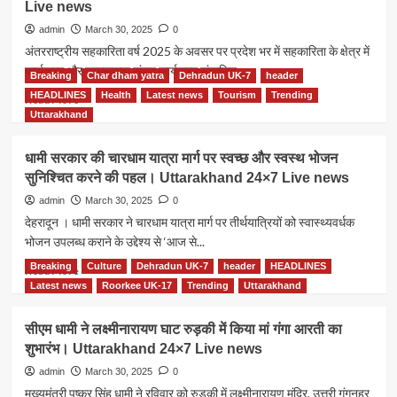
Live news
सुना
मोदी
admin
March 30, 2025
0
के
अंतरराष्ट्रीय सहकारिता वर्ष 2025 के अवसर पर प्रदेश भर में सहकारिता के क्षेत्र में
मासिक
कार्यक्रम और जागरूकता संवाद कार्यक्रम संचालित...
रेडियो
Breaking
Char dham yatra
Dehradun UK-7
header
कार्यक्रम
HEADLINES
Health
Latest news
Tourism
Trending
Read
Read More
‘मन
more
Uttarakhand
की
about
बात।
सहकारिता
धामी सरकार की चारधाम यात्रा मार्ग पर स्वच्छ और स्वस्थ भोजन
Uttarakhand
सम्मेलन
24×7
सुनिश्चित करने की पहल। Uttarakhand 24×7 Live news
में
Live
महिला
admin
March 30, 2025
0
news
सहायता
देहरादून । धामी सरकार ने चारधाम यात्रा मार्ग पर तीर्थयात्रियों को स्वास्थ्यवर्धक
समूह
भोजन उपलब्ध कराने के उद्देश्य से ‘आज से...
और
जनपद
Breaking
Culture
Dehradun UK-7
header
HEADLINES
Read
Read More
के
more
Latest news
Roorkee UK-17
Trending
Uttarakhand
उत्कृष्ट
about
किसानों
धामी
सीएम धामी ने लक्ष्मीनारायण घाट रुड़की में किया मां गंगा आरती का
से
सरकार
शुभारंभ। Uttarakhand 24×7 Live news
सहकारिता
की
मंत्री
चारधाम
admin
March 30, 2025
0
ने
यात्रा
मुख्यमंत्री पुष्कर सिंह धामी ने रविवार को रुड़की में लक्ष्मीनारायण मंदिर, उत्तरी गंगनहर