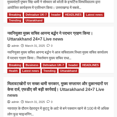
मुख्यमंत्री पुष्कर सिंह धामी ने सोमवार को बरेली के इन्वर्टिस विश्वविद्यालय द्वारा
आयोजित कार्यक्रम में प्रतिभाग किया। उत्तराखण्ड में सबसे...
Breaking
Dehradun UK-7
header
HEADLINES
Latest news
Read
Read More
more
Trending
Uttarakhand
about
सीएम
नवनियुक्त मुख्य सचिव आनन्द बर्द्धन ने पदभार ग्रहण किया।
धामी
Uttarakhand 24×7 Live news
ने
इन्वर्टिस
admin
March 31, 2025
0
विश्वविद्यालय
नवनियुक्त मुख्य सचिव आनन्द बर्द्धन ने आज सचिवालय स्थित मुख्य सचिव कार्यालय
द्वारा
में पदभार ग्रहण किया। निवर्तमान मुख्य सचिव राधा...
आयोजित
कार्यक्रम
Breaking
Business
Dehradun UK-7
header
HEADLINES
Read
Read More
में
more
Health
Latest news
Trending
Uttarakhand
प्रतिभाग
about
किया।
नवनियुक्त
मिलावटखोरों पर सख्त धामी सरकार, मुख्य सप्लायर और दुकानदारों पर
Uttarakhand
मुख्य
केस दर्ज, एफडीए की बड़ी कार्रवाई। Uttarakhand 24×7 Live
24×7
सचिव
Live
news
आनन्द
news
बर्द्धन
admin
March 31, 2025
0
ने
नवरात्र के दौरान देहरादून में कुट्टू के आटे से बने पकवान खाने से 100 से भी अधिक
पदभार
लोग फूड प्वाइजनिंग...
ग्रहण