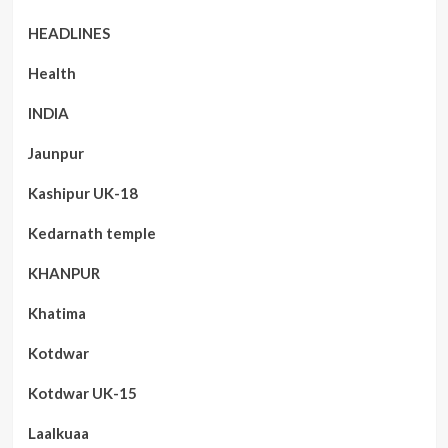
HEADLINES
Health
INDIA
Jaunpur
Kashipur UK-18
Kedarnath temple
KHANPUR
Khatima
Kotdwar
Kotdwar UK-15
Laalkuaa