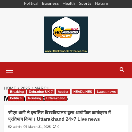
Skip
Political
Business
Health
Sports
Nature
to
content
Primary
Menu
HOME
2025
MARCH
Breaking
Dehradun UK-7
header
HEADLINES
Latest news
Month:
March 2025
Political
Trending
Uttarakhand
सीएम धामी ने इन्वर्टिस विश्वविद्यालय द्वारा आयोजित कार्यक्रम में
प्रतिभाग किया। Uttarakhand 24×7 Live news
admin
March 31, 2025
0