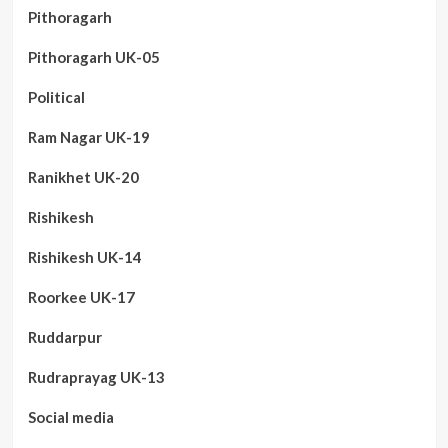
Pithoragarh
Pithoragarh UK-05
Political
Ram Nagar UK-19
Ranikhet UK-20
Rishikesh
Rishikesh UK-14
Roorkee UK-17
Ruddarpur
Rudraprayag UK-13
Social media