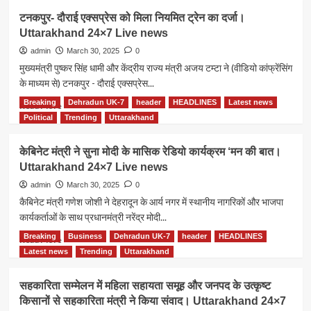
लोग
ईद
टनकपुर- दौराई एक्सप्रेस को मिला नियमित ट्रेन का दर्जा।
बीमार।
पर
Uttarakhand 24×7 Live news
Uttarakhand
नज़र
24×7
आयी
admin
March 30, 2025
0
Live
हिंदू
मुख्यमंत्री पुष्कर सिंह धामी और केंद्रीय राज्य मंत्री अजय टम्टा ने (वीडियो कांफ्रेंसिंग
news
मुस्लिम
के माध्यम से) टनकपुर - दौराई एक्सप्रेस...
एकता
की
Breaking
Dehradun UK-7
header
HEADLINES
Latest news
Read
Read More
ख़ूबसूरत
more
Political
Trending
Uttarakhand
तस्वीर।
about
Uttarakhand
टनकपुर-
केबिनेट मंत्री ने सुना मोदी के मासिक रेडियो कार्यक्रम ‘मन की बात।
24×7
दौराई
Uttarakhand 24×7 Live news
Live
एक्सप्रेस
news
को
admin
March 30, 2025
0
मिला
कैबिनेट मंत्री गणेश जोशी ने देहरादून के आर्य नगर में स्थानीय नागरिकों और भाजपा
नियमित
कार्यकर्ताओं के साथ प्रधानमंत्री नरेंद्र मोदी...
ट्रेन
का
Breaking
Business
Dehradun UK-7
header
HEADLINES
Read
Read More
दर्जा।
more
Latest news
Trending
Uttarakhand
Uttarakhand
about
24×7
केबिनेट
सहकारिता सम्मेलन में महिला सहायता समूह और जनपद के उत्कृष्ट
Live
मंत्री
किसानों से सहकारिता मंत्री ने किया संवाद। Uttarakhand 24×7
news
ने