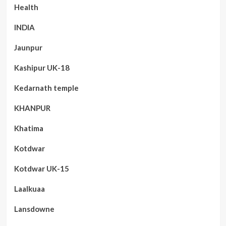
Health
INDIA
Jaunpur
Kashipur UK-18
Kedarnath temple
KHANPUR
Khatima
Kotdwar
Kotdwar UK-15
Laalkuaa
Lansdowne