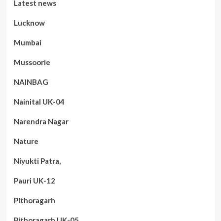
Latest news
Lucknow
Mumbai
Mussoorie
NAINBAG
Nainital UK-04
Narendra Nagar
Nature
Niyukti Patra,
Pauri UK-12
Pithoragarh
Pithoragarh UK-05