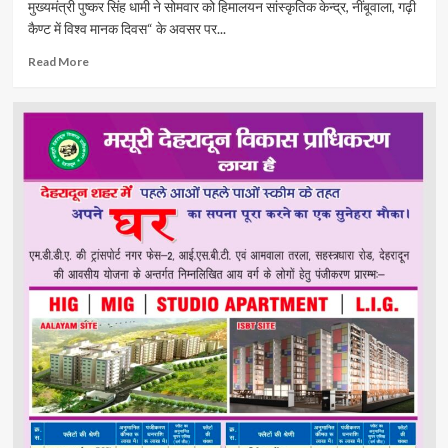
मुख्यमंत्री पुष्कर सिंह धामी ने सोमवार को हिमालयन सांस्कृतिक केन्द्र, नींबूवाला, गढ़ी
कैण्ट में विश्व मानक दिवस“ के अवसर पर...
Read
Read More
more
about
सीएम
धामी
ने
विश्व
मानक
दिवस
के
अवसर
पर
आयोजित
कार्यक्रम
में
प्रतिभाग
किया।
Uttarakhand
24×7
Live
news