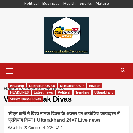
Skip
Political
Business
Health
Sports
Nature
to
content
Primary
Menu
Breaking
Dehradun UK-06
Dehradun UK-7
header
HOME
VISHVA MANAK DIVAS
HEADLINES
Latest news
Political
Trending
Uttarakhand
Vishva Manak Divas
Vishva Manak Divas
सीएम धामी ने विश्व मानक दिवस के अवसर पर आयोजित कार्यक्रम में
प्रतिभाग किया। Uttarakhand 24×7 Live news
admin
October 14, 2024
0