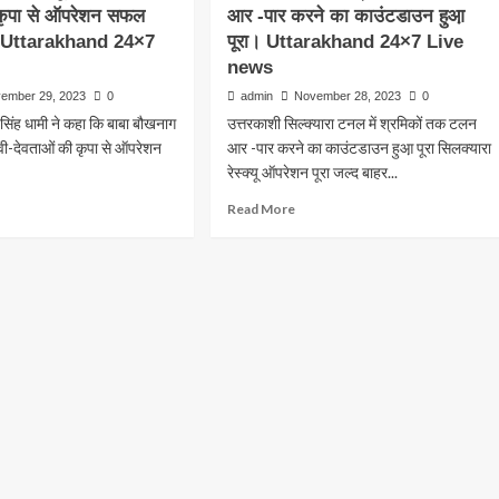
e
 कृपा से ऑपरेशन सफल
आर -पार करने का काउंटडाउन हुआ़
श्रमिकों
ws
को
। Uttarakhand 24×7
पूरा। Uttarakhand 24×7 Live
सरकार
s
news
एक
ember 29, 2023
0
admin
November 28, 2023
0
एक
कर सिंह धामी ने कहा कि बाबा बौखनाग
उत्तरकाशी सिल्क्यारा टनल में श्रमिकों तक टलन
लाख
रुपये
ेवी-देवताओं की कृपा से ऑपरेशन
आर -पार करने का काउंटडाउन हुआ़ पूरा सिलक्यारा
की
रेस्क्यू ऑपरेशन पूरा जल्द बाहर...
आर्थिक
ad
Read
सहायता
Read More
re
more
देगी।
out
about
Uttarakhand
सिल्क्यारा
24×7
नाग
टनल
Live
में
news
ूमि
श्रमिकों
तक
-
टलन
ताओं
आर
-पार
करने
का
ेशन
काउंटडाउन