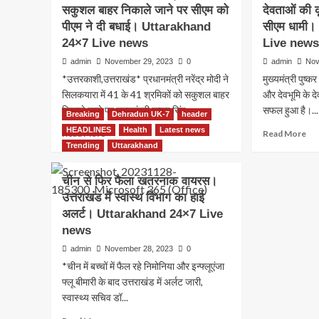
Liv
सकुशल बाहर निकाले जाने पर सीएम को
देवताओं की
क्या
ne
पीएम ने दी बधाई। Uttarakhand
फिरौती
सीएम धामी
मांगने
24×7 Live news
Live new
वाले
admin
November 29, 2023
0
admin
Nov
को
*उत्तरकाशी,उत्तराखंड* प्रधानमंत्री नरेंद्र मोदी ने
मुख्यमंत्री पुष्
गिरफ्तार।
Uttarakhand
सिलकयारा में 41 के 41 श्रमिकों को सकुशल बाहर
और देवभूमि के द
24×7
निकाले जाने पर मुख्यमंत्री पुष्कर सिंह...
सफल हुआ है।...
Breaking
Dehradun UK-7
header
Live
HEADLINES
Health
Latest news
Read
Re
Read More
news
Read More
more
mo
Trending
Uttarakhand
about
ab
सिलकयारा
बाबा
चीन से फिर फैला खतरनाक वायरस।
में
बौख
उत्तराखंड में स्वास्थ विभाग का हाई
41
और
अलर्ट। Uttarakhand 24×7 Live
के
देवभ
41
के
news
श्रमिकों
देवी
admin
November 28, 2023
0
को
देव
*चीन में बच्चों में फैल रहे निमोनिया और इन्फ्लूएंजा
सकुशल
की
बाहर
कृपा
फ्लू बीमारी के बाद उत्तराखंड में अर्लट जारी,
निकाले
से
स्वास्थ्य सचिव डॉ...
जाने
ऑपर
Read