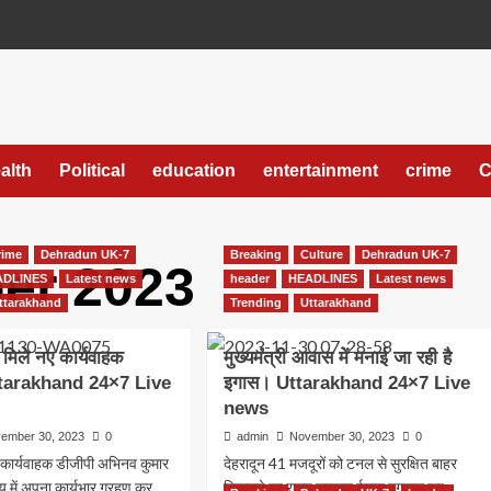
alth
Political
education
entertainment
crime
C
rime
Dehradun UK-7
Breaking
Culture
Dehradun UK-7
er 2023
ADLINES
Latest news
header
HEADLINES
Latest news
ttarakhand
Trending
Uttarakhand
 मिले नए कार्यवाहक
मुख्यमंत्री आवास में मनाई जा रही है
ttarakhand 24×7 Live
इगास। Uttarakhand 24×7 Live
news
ember 30, 2023
0
admin
November 30, 2023
0
ए कार्यवाहक डीजीपी अभिनव कुमार
देहरादून 41 मजदूरों को टनल से सुरक्षित बाहर
लय में अपना कार्यभार ग्रहण कर
निकलने पर राज्य सरकार ईगास बगवाल इन