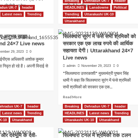
Breaking
Dehradun UK-7
header
मान डीजीपी अशोक...
श्रमिकों के परिवार वालों के...
adun UK-7
header
HEADLINES
Lansdowne
Political
Latest news
Trending
Trending
Uttarakashi UK-10
ad
Read
Read More
re
more
Uttarakhand
out
about
राखंड
मुख्यमंत्री
िए अनुभव साझा।
सिलक्यारा सुरंग में फंसे सभी श्रमिकों को
आवास
nd 24×7 Live news
सरकार एक एक लाख रुपये की आर्थिक
में
सहायता देगी। Uttarakhand 24×7
मनाई
ember 29, 2023
0
्यवाहक
जा
Live news
ईपीएस अधिकारी अशोक कुमार
ीपी।
रही
ा निवृत हो रहे है। अपनी विदाई से
admin
November 29, 2023
0
tarakhand
है
*सिलक्यारा उत्तरकाशी* मुख्यमंत्री पुष्कर सिंह
×7
इगास।
e
Uttarakhand
धामी ने कहा कि सिलक्यारा सुरंग में फंसे श्रमिकों
ad
ws
24×7
सभी श्रमिकों को सरकार एक एक...
re
Live
out
Read
Read More
news
ीपी
more
ehradun UK-7
header
Breaking
Dehradun UK-7
header
about
Latest news
Trending
HEADLINES
सिलक्यारा
Latest news
Trending
भव
सुरंग
UK-10
Uttarakhand
Uttarakashi UK-10
Uttarakhand
ा।
में
tarakhand
फंसे
×7
और देवभूमि के देवी-
सिल्क्यारा टनल में श्रमिकों तक टलन
सभी