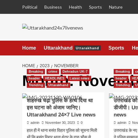
Skip
Political
Business
Health
Sports
Nature
to
content
Home
Uttarakhand
Sports
He
Uttarakhand
HOME
2023
NOVEMBER
Breaking
crime
Dehradun UK-7
Breaking
c
Month:
Novemb
header
HEADLINES
Latest news
header
HE
Trending
Uttarakhand
Trending
U
शाहरुख चढ़ा पुलिस के हत्थे दिया था
उत्तराखंड को
इस घटना को अंजाम जानिए।
डीजीपी। U
Uttarakhand 24×7 Live news
news
admin
November 30, 2023
0
admin
Nov
हाल ही में थाना बसंत विहार पुलिस को सूचना मिली
उत्तराखंड के न
थी कि बसंत विहार थाना क्षेत्र के दारु चौक से...
ने पुलिस मुख्या