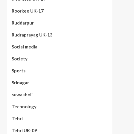
Roorkee UK-17
Ruddarpur
Rudraprayag UK-13
Social media
Society
Sports
Srinagar
suwakholi
Technology
Tehri
Tehri UK-09