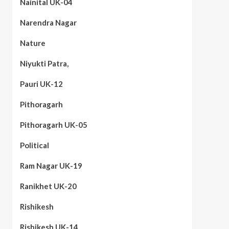
Nainital UK-04
Narendra Nagar
Nature
Niyukti Patra,
Pauri UK-12
Pithoragarh
Pithoragarh UK-05
Political
Ram Nagar UK-19
Ranikhet UK-20
Rishikesh
Rishikesh UK-14