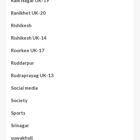
Ram Nagar UK-19
Ranikhet UK-20
Rishikesh
Rishikesh UK-14
Roorkee UK-17
Ruddarpur
Rudraprayag UK-13
Social media
Society
Sports
Srinagar
suwakholi