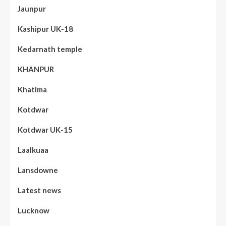
Jaunpur
Kashipur UK-18
Kedarnath temple
KHANPUR
Khatima
Kotdwar
Kotdwar UK-15
Laalkuaa
Lansdowne
Latest news
Lucknow