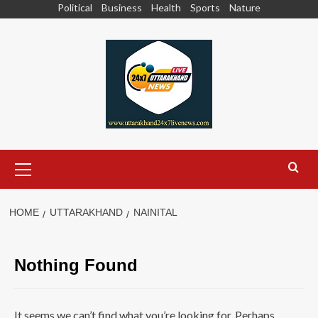
Skip
Political
Business
Health
Sports
Nature
to
content
Primary
Menu
HOME
UTTARAKHAND
NAINITAL
Nothing Found
It seems we can’t find what you’re looking for. Perhaps