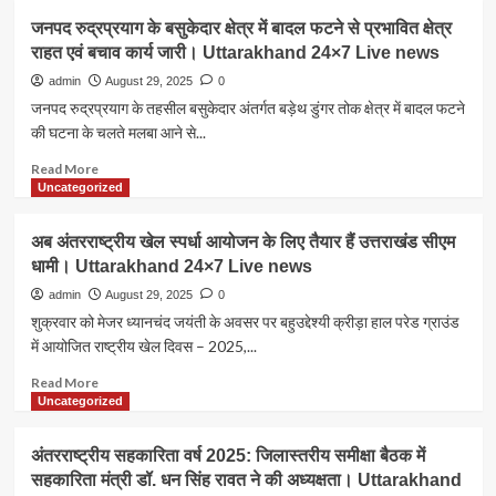
पर
उत्तराखंड:
जनपद रुद्रप्रयाग के बसुकेदार क्षेत्र में बादल फटने से प्रभावित क्षेत्र
हस्ताक्षर।
रुद्रप्रयाग,
Uttarakhand
राहत एवं बचाव कार्य जारी। Uttarakhand 24×7 Live news
चमोली,
24×7
टिहरी
admin
August 29, 2025
0
Live
और
जनपद रुद्रप्रयाग के तहसील बसुकेदार अंतर्गत बड़ेथ डुंगर तोक क्षेत्र में बादल फटने
news
बागेश्वर
की घटना के चलते मलबा आने से...
में
बादल
Read
Read More
फटने
more
Uncategorized
पर
about
CM
जनपद
अब अंतरराष्ट्रीय खेल स्पर्धा आयोजन के लिए तैयार हैं उत्तराखंड सीएम
धामी
रुद्रप्रयाग
धामी। Uttarakhand 24×7 Live news
ने
के
दिए
बसुकेदार
admin
August 29, 2025
0
राहत-
क्षेत्र
शुक्रवार को मेजर ध्यानचंद जयंती के अवसर पर बहुउद्देश्यी क्रीड़ा हाल परेड ग्राउंड
बचाव
में
में आयोजित राष्ट्रीय खेल दिवस – 2025,...
कार्य
बादल
तेज़
फटने
Read
Read More
करने
से
more
Uncategorized
के
प्रभावित
about
निर्देश।
क्षेत्र
अब
अंतरराष्ट्रीय सहकारिता वर्ष 2025: जिलास्तरीय समीक्षा बैठक में
Uttarakhand
राहत
अंतरराष्ट्रीय
24×7
सहकारिता मंत्री डॉ. धन सिंह रावत ने की अध्यक्षता। Uttarakhand
एवं
खेल