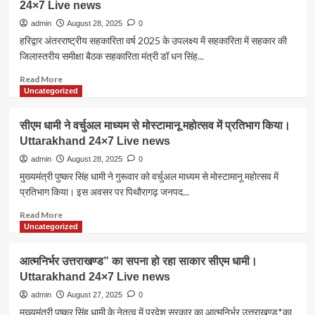
Live
बचाव
24×7 Live news
स्पर्धा
news
कार्य
आयोजन
admin
August 28, 2025
0
जारी।
के
हरिद्वार अंतरराष्ट्रीय सहकारिता वर्ष 2025 के उपलक्ष्य में सहकारिता में सहकार की
Uttarakhand
लिए
जिलास्तरीय समीक्षा बैठक सहकारिता मंत्री डॉ धन सिंह...
24×7
तैयार
Live
हैं
Read
Read More
news
उत्तराखंड
more
Uncategorized
सीएम
about
धामी।
अंतरराष्ट्रीय
सीएम धामी ने वर्चुअल माध्यम से मोस्टामानू महोत्सव में प्रतिभाग किया।
Uttarakhand
सहकारिता
24×7
Uttarakhand 24×7 Live news
वर्ष
Live
2025:
admin
August 28, 2025
0
news
जिलास्तरीय
मुख्यमंत्री पुष्कर सिंह धामी ने गुरूवार को वर्चुअल माध्यम से मोस्टामानू महोत्सव में
समीक्षा
प्रतिभाग किया। इस अवसर पर पिथौरागढ़ जनपद...
बैठक
में
Read
Read More
सहकारिता
more
Uncategorized
मंत्री
about
डॉ.
सीएम
आत्मनिर्भर उत्तराखण्ड” का सपना हो रहा साकार सीएम धामी।
धन
धामी
Uttarakhand 24×7 Live news
सिंह
ने
रावत
वर्चुअल
admin
August 27, 2025
0
ने
माध्यम
मुख्यमंत्री पुष्कर सिंह धामी के नेतृत्व में प्रदेश सरकार का आत्मनिर्भर उत्तराखण्ड*का