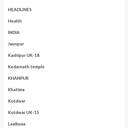
HEADLINES
Health
INDIA
Jaunpur
Kashipur UK-18
Kedarnath temple
KHANPUR
Khatima
Kotdwar
Kotdwar UK-15
Laalkuaa