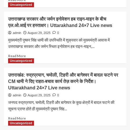
किये
more
Uncategorized
राहत
about
राशि
तनाव
उत्तराखण्ड सरकार और जर्मन इनोवेशन हब राइन-माइन के बीच
के
से
एल.ओ.आई पर हस्ताक्षर। Uttarakhand 24×7 Live news
चेक।
मुक्ति
Uttarakhand
के
admin
August 29, 2025
0
24×7
लिए
मुख्यमंत्री पुष्कर सिंह धामी की उपस्थिति में शुक्रवार को मुख्यमंत्री आवास में
Live
प्राकृतिक
उत्तराखण्ड सरकार और जर्मन स्थित इनोवेशन हब राइन-माइन,...
news
चिकित्सा
जरूरी-
Read
Read More
स्वरूप।
more
Uncategorized
Uttarakhand
about
24×7
उत्तराखण्ड
उत्तराखंड: रुद्रप्रयाग, चमोली, टिहरी और बागेश्वर में बादल फटने पर
Live
सरकार
CM धामी ने दिए राहत-बचाव कार्य तेज़ करने के निर्देश।
news
और
Uttarakhand 24×7 Live news
जर्मन
इनोवेशन
admin
August 29, 2025
0
हब
जनपद रुद्रप्रयाग, चमोली, टिहरी और बागेश्वर के कुछ क्षेत्रों में बादल फटने की
राइन-
सूचना प्राप्त होते ही मुख्यमंत्री पुष्कर सिंह...
माइन
के
Read
Read More
बीच
more
Uncategorized
एल.ओ.आई
about