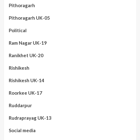
Pithoragarh
Pithoragarh UK-05
Political
Ram Nagar UK-19
Ranikhet UK-20
Rishikesh
Rishikesh UK-14
Roorkee UK-17
Ruddarpur
Rudraprayag UK-13
Social media