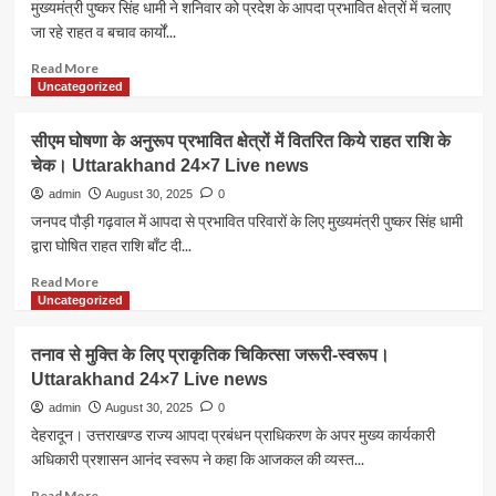
मुख्यमंत्री पुष्कर सिंह धामी ने शनिवार को प्रदेश के आपदा प्रभावित क्षेत्रों में चलाए
जा रहे राहत व बचाव कार्यों...
Read
Read More
more
Uncategorized
about
अगले
सीएम घोषणा के अनुरूप प्रभावित क्षेत्रों में वितरित किये राहत राशि के
कुछ
चेक। Uttarakhand 24×7 Live news
दिनों
में
admin
August 30, 2025
0
और
जनपद पौड़ी गढ़वाल में आपदा से प्रभावित परिवारों के लिए मुख्यमंत्री पुष्कर सिंह धामी
ज्यादा
द्वारा घोषित राहत राशि बाँट दी...
सावधानी
बरतनी
Read
Read More
जरूरी
more
Uncategorized
सीएम
about
धामी।
सीएम
तनाव से मुक्ति के लिए प्राकृतिक चिकित्सा जरूरी-स्वरूप।
Uttarakhand
घोषणा
Uttarakhand 24×7 Live news
24×7
के
Live
अनुरूप
admin
August 30, 2025
0
news
प्रभावित
देहरादून। उत्तराखण्ड राज्य आपदा प्रबंधन प्राधिकरण के अपर मुख्य कार्यकारी
क्षेत्रों
अधिकारी प्रशासन आनंद स्वरूप ने कहा कि आजकल की व्यस्त...
में
वितरित
Read
Read More