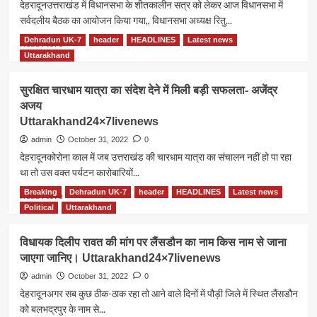
देहरादूनउत्तराखंड में विधानसभा के शीतकालीन सत्र को लेकर आज विधानसभा में
सर्वदलीय बैठक का आयोजन किया गया,, विधानसभा अध्यक्ष रितु...
Dehradun UK-7
header
HEADLINES
Latest news
Read
Read More
more
Uttarakhand
about
विधानसभा
सुरक्षित चारधाम यात्रा का संदेश देने में मिली बड़ी सफलता- अजेंद्र
शीतकालीन
अजय
सत्र
Uttarakhand24×7livenews
को
लेकर
admin
October 31, 2022
0
मंथन।
देहरादूनकोरोना काल में जब उत्तराखंड की चारधाम यात्रा का संचालन नहीं हो पा रहा
Uttarakhand24×7livenews
था तो उस वक्त पर्यटन कारोबारियों...
Breaking
Dehradun UK-7
header
HEADLINES
Latest news
Read
Read More
more
Political
Uttarakhand
about
सुरक्षित
विधायक दिलीप रावत की मांग पर लैंसडौन का नाम किस नाम से जाना
चारधाम
जाएगा जानिए। Uttarakhand24×7livenews
यात्रा
का
admin
October 31, 2022
0
संदेश
देहरादूनअगर सब कुछ ठीक-ठाक रहा तो आने वाले दिनों में पौड़ी जिले में स्थित लैंसडौन
देने
को बलभद्रपुर के नाम से...
में