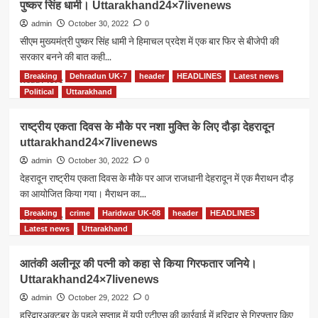
पुष्कर सिंह धामी। Uttarakhand24×7livenews
ने
यूनिटी
राष्ट्रीय
रैली
admin
October 30, 2022
0
एकता
मुख्यमंत्री
सीएम मुख्यमंत्री पुष्कर सिंह धामी ने हिमाचल प्रदेश में एक बार फिर से बीजेपी की
शपथ
पुष्कर
सरकार बनने की बात कही...
ली।
सिंह
Uttarakhand24×7livenews
धामी
Breaking
Dehradun UK-7
header
HEADLINES
Latest news
Read
Read More
ने
more
Political
Uttarakhand
प्रतिभाग
about
किया
उत्तराखंड
राष्ट्रीय एकता दिवस के मौके पर नशा मुक्ति के लिए दौड़ा देहरादून
और
की
uttarakhand24×7livenews
एकता
तरह
दौड़
हिमाचल
admin
October 30, 2022
0
को
की
देहरादून राष्ट्रीय एकता दिवस के मौके पर आज राजधानी देहरादून में एक मैराथन दौड़
हरी
जनता
का आयोजित किया गया। मैराथन का...
झंडी
भी
दिखाई।
तोड़ेगी
Breaking
crime
Haridwar UK-08
header
HEADLINES
Read
Read More
Uttarakhand24×7livenews
परिपाटी
more
Latest news
Uttarakhand
मुख्यमंत्री
about
पुष्कर
राष्ट्रीय
आतंकी अलीनूर की पत्नी को कहा से किया गिरफतार जनिये।
सिंह
एकता
Uttarakhand24×7livenews
धामी।
दिवस
Uttarakhand24×7livenews
के
admin
October 29, 2022
0
मौके
हरिद्वारअक्टूबर के पहले सप्ताह में यूपी एटीएस की कार्रवाई में हरिद्वार से गिरफ्तार किए