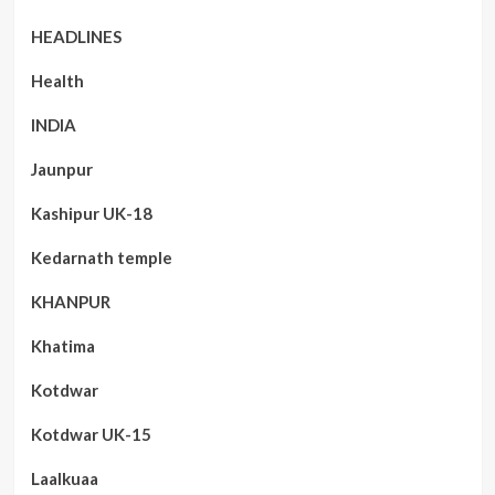
HEADLINES
Health
INDIA
Jaunpur
Kashipur UK-18
Kedarnath temple
KHANPUR
Khatima
Kotdwar
Kotdwar UK-15
Laalkuaa