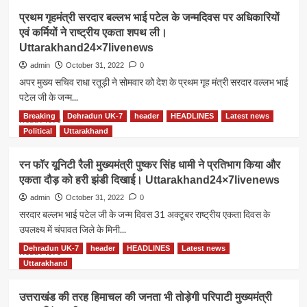
है
मुख्यमंत्री
प्रथम गृहमंत्री सरदार बल्लभ भाई पटेल के जन्मदिवस पर अधिकारियों
वजह।
पुष्कर
एवं कर्मियों ने राष्ट्रीय एकता शपथ ली।
Uttarakhand24×7livenews
सिंह
Uttarakhand24×7livenews
धामी
ने
admin
October 31, 2022
0
फुटबॉल
अपर मुख्य सचिव राधा रतूड़ी ने सोमवार को देश के प्रथम गृह मंत्री सरदार वल्लभ भाई
मैच
पटेल जी के जन्म...
का
किया
Breaking
Dehradun UK-7
header
HEADLINES
Latest news
Read
Read More
शुभारंभ।
more
Political
Uttarakhand
Uttarakhand24×7livenews
about
प्रथम
रन फॉर यूनिटी रैली मुख्यमंत्री पुष्कर सिंह धामी ने प्रतिभाग किया और
गृहमंत्री
एकता दौड़ को हरी झंडी दिखाई। Uttarakhand24×7livenews
सरदार
बल्लभ
admin
October 31, 2022
0
भाई
सरदार बल्लभ भाई पटेल जी के जन्म दिवस 31 अक्टूबर राष्ट्रीय एकता दिवस के
पटेल
उपलक्ष्य में चंपावत जिले के मिनी...
के
जन्मदिवस
Dehradun UK-7
header
HEADLINES
Latest news
Read
Read More
पर
more
Uttarakhand
अधिकारियों
about
एवं
रन
उत्तराखंड की तरह हिमाचल की जनता भी तोड़ेगी परिपाटी मुख्यमंत्री
कर्मियों
फॉर