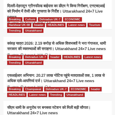
दिल्ली-देहरादून ग्रीनफील्ड बाईपास का डीएम ने किया निरीक्षण, एनएचएआई
को निर्माण में तेजी और गुणवत्ता के निर्देश। Uttarakhand 24×7 Live
news
Breaking
Culture
Dehradun UK-7
ECONOMIC
admin
August 6, 2026
0
Haridwar UK-08
header
HEADLINES
Latest news
Tourism
Trending
Uttarakhand
कांवड़ यात्रा 2026: 2.19 करोड़ से अधिक शिवभक्तों ने भरा गंगाजल, धामी
सरकार की व्यवस्थाओं की सराहना। Uttarakhand 24×7 Live news
admin
August 6, 2026
0
Breaking
Dehradun UK-7
header
HEADLINES
Latest news
Trending
Uttarakhand
एसआईआर अभियान: 20.27 लाख नोटिस पहुंचे मतदाताओं तक, 1 लाख से
अधिक दावे-आपत्तियां दर्ज। Uttarakhand 24×7 Live news
admin
August 6, 2026
0
Breaking
Champawat
Dehradun UK-7
ECONOMIC
header
HEADLINES
Latest news
Trending
Uttarakhand
सीएम धामी के अनुरोध पर बनबसा स्टेशन को मिली बड़ी सौगात।
Uttarakhand 24×7 Live news