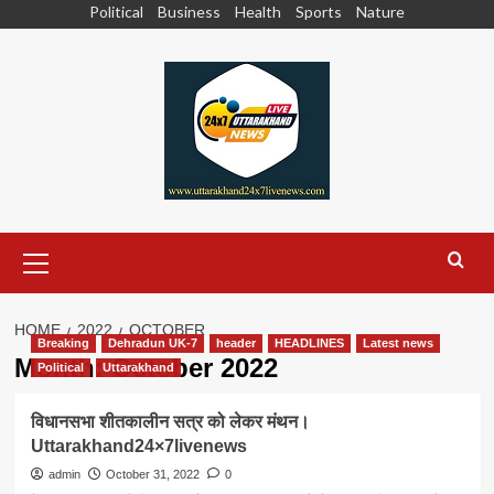
Skip
Political
Business
Health
Sports
Nature
to
content
Primary
Menu
HOME
2022
OCTOBER
Breaking
Dehradun UK-7
header
HEADLINES
Latest news
Month:
October 2022
Political
Uttarakhand
विधानसभा शीतकालीन सत्र को लेकर मंथन।
Uttarakhand24×7livenews
admin
October 31, 2022
0