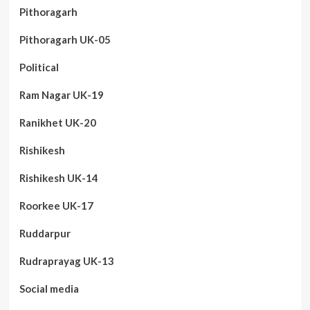
Pithoragarh
Pithoragarh UK-05
Political
Ram Nagar UK-19
Ranikhet UK-20
Rishikesh
Rishikesh UK-14
Roorkee UK-17
Ruddarpur
Rudraprayag UK-13
Social media