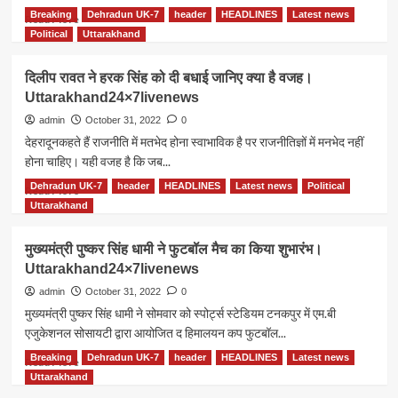
मिली
Breaking
Dehradun UK-7
header
HEADLINES
Latest news
Read
Read More
बड़ी
more
Political
Uttarakhand
सफलता-
about
अजेंद्र
विधायक
दिलीप रावत ने हरक सिंह को दी बधाई जानिए क्या है वजह।
अजय<br>Uttarakhand24×7livenews
दिलीप
Uttarakhand24×7livenews
रावत
की
admin
October 31, 2022
0
मांग
देहरादूनकहते हैं राजनीति में मतभेद होना स्वाभाविक है पर राजनीतिज्ञों में मनभेद नहीं
पर
होना चाहिए। यही वजह है कि जब...
लैंसडौन
का
Dehradun UK-7
header
HEADLINES
Latest news
Political
Read
Read More
नाम
more
Uttarakhand
किस
about
नाम
दिलीप
मुख्यमंत्री पुष्कर सिंह धामी ने फुटबॉल मैच का किया शुभारंभ।
से
रावत
Uttarakhand24×7livenews
जाना
ने
जाएगा
हरक
admin
October 31, 2022
0
जानिए।
सिंह
मुख्यमंत्री पुष्कर सिंह धामी ने सोमवार को स्पोर्ट्स स्टेडियम टनकपुर में एम.बी
Uttarakhand24×7livenews
को
एजुकेशनल सोसायटी द्वारा आयोजित द हिमालयन कप फुटबॉल...
दी
बधाई
Breaking
Dehradun UK-7
header
HEADLINES
Latest news
Read
Read More
जानिए
more
Uttarakhand
क्या
about