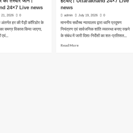
वार की तस्वीर जाने।
हटवाए। Uttarakhand 24×7 Live
×7
news
पुलिस
म
e
nd 24×7 Live news
news
अलर्ट,
ी
ws
y 21, 2026
0
admin
July 19, 2026
0
सुरक्षा
तैयारियां
अंतर्गत हर की पैड़ी कॉरिडोर के
माननीय सर्वोच्च न्यायालय द्वारा ध्वनि प्रदूषण
ा
अंतिम
श
्र का समग्र विकास किया जाएगा,
नियंत्रण एवं सार्वजनिक शांति व्यवस्था बनाए रखने
चरण
न
 एवं...
के संबंध में जारी दिशा-निर्देशों का शत-प्रतिशत...
में।
ैली
Uttarakhand
ad
Read
Read More
24×7
re
more
रंभ,
Live
out
about
सता
news
कुंभ-2027
हरिद्वार
में
ा
रियों
लाउडस्पीकरों
ेश।
पर
tarakhand
गी
पुलिस
×7
की
e
ार,
बड़ी
ws
कार्रवाई,
94
योजनाओं
ध्वनि
विस्तारक
ेगी
यंत्र
वार
हटवाए।