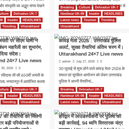
और संस्कृति का अद्भुत संगम देखने
अपने चरम पर है। अब तक 76 लाख 85 हजार से
Breaking
Culture
Dehradun UK-7
्री...
अधिक शिवभक्त...
ulture
Dehradun UK-7
Haridwar UK-08
header
HEADLINES
08
header
HEADLINES
Latest news
Tourism
Trending
ad
Read
Read More
re
more
Trending
Uttarakhand
Uttarakhand
out
about
वार
चरम
जयंती पर सीएम धामी ने
कांवड़ मेला 2026 : उत्तराखंड पुलिस
पर
धन महारैली का शुभारंभ,
अलर्ट, सुरक्षा तैयारियां अंतिम चरण में।
क्तों
कांवड़
दिया संदेश।
Uttarakhand 24×7 Live news
यात्रा:
76
nd 24×7 Live news
admin
July 27, 2026
0
गत:
लाख
30 जुलाई से शुरू होने वाले कांवड़ मेला-2026 के
y 30, 2026
0
म
से
सफल एवं सुरक्षित आयोजन को लेकर उत्तराखंड
ु रविदास जी की 650वीं जयंती के
ी
अधिक
पुलिस ने अपनी तैयारियां...
शिवभक्त
ाला, भगवानपुर में आयोजित कलश
रवाना,
ुख्यमंत्री...
ulture
Dehradun UK-7
Breaking
Read
Dehradun UK-7
Read More
र्षा,
सुरक्षा
more
08
header
HEADLINES
Haridwar UK-08
header
HEADLINES
ad
ण
के
about
re
Trending
Uttarakhand
Latest news
Trending
Uttarakhand
्षालन
कड़े
कांवड़
out
इंतज़ाम।
मेला
जन
Uttarakhand
 की तैयारियों को मिलेगी
हरिद्वार में लाउडस्पीकरों पर पुलिस की
2026
दास
ा।
24×7
ार बड़ी परियोजनाओं से
बड़ी कार्रवाई, 94 ध्वनि विस्तारक यंत्र
:
ती
tarakhand
Live
उत्तराखंड