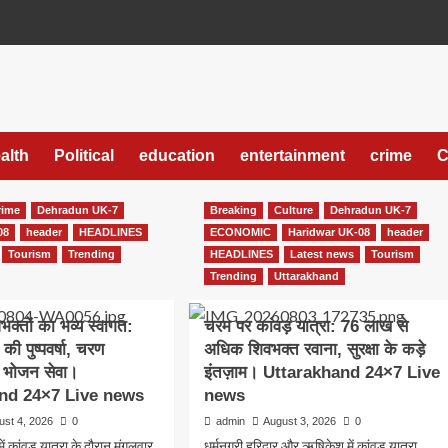
alth
Political
education
entertainment
crime
C
rime
Dehradun UK-7
Breaking
Culture
Dehradun UK-7
08
header
HEADLINES
ECONOMIC
Haridwar UK-08
header
Tourism
Trending
HEADLINES
Latest news
Tourism
Trending
Uttarakhand
िवभक्तों का भव्य स्वागत:
चरम पर कांवड़ यात्रा: 76 लाख से
की पुष्पवर्षा, चरण
अधिक शिवभक्त रवाना, सुरक्षा के कड़े
र भोजन सेवा।
इंतज़ाम। Uttarakhand 24×7 Live
nd 24×7 Live news
news
ust 4, 2026
0
admin
August 3, 2026
0
 में कांवड़ यात्रा के दौरान मंगलवार
धर्मनगरी हरिद्वार और ऋषिकेश में कांवड़ यात्रा