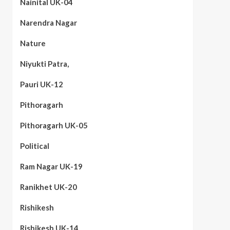
Nainital UK-04
Narendra Nagar
Nature
Niyukti Patra,
Pauri UK-12
Pithoragarh
Pithoragarh UK-05
Political
Ram Nagar UK-19
Ranikhet UK-20
Rishikesh
Rishikesh UK-14