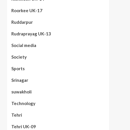
Roorkee UK-17
Ruddarpur
Rudraprayag UK-13
Social media
Society
Sports
Srinagar
suwakholi
Technology
Tehri
Tehri UK-09