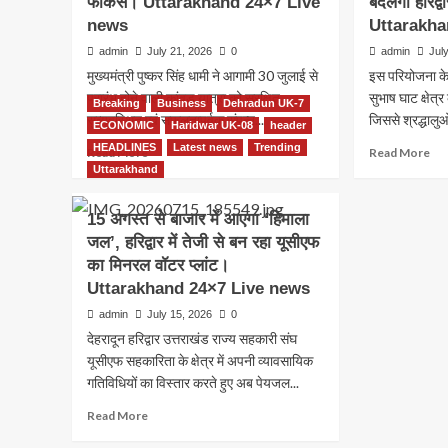
फोकस। Uttarakhand 24×7 Live
सीएम
बदलेगी हरिद्
पर
Uttarakhand
24
धामी
सीए
24×7
Liv
news
Uttarakha
का
धाम
Live
ne
admin
July 21, 2026
0
admin
Jul
युवा
ने
news
मुख्यमंत्री पुष्कर सिंह धामी ने आगामी 30 जुलाई से
इस परियोजना के 
मंत्र:
किय
“युवा
कल
प्रारंभ होने वाली कांवड़ यात्रा को सुरक्षित,
सुभाष घाट क्षेत
Breaking
Business
Dehradun UK-7
ही
बंध
सुव्यवस्थित एवं सफलतापूर्वक संपन्न...
जिससे श्रद्धालुओं
ECONOMIC
Haridwar UK-08
header
विकसित
महार
HEADLINES
Latest news
Trending
Read
Re
Read More
भारत
Read More
का
more
mo
Uttarakhand
की
शुभा
about
ab
सबसे
समर
कांवड़
महा
बड़ी
का
15 अगस्त से बाजार में आएगा ‘हिमाला
यात्रा-2026:
की
ताकत।
दिय
जल’, हरिद्वार में तेजी से बन रहा यूसीएफ
सीएम
तैया
Uttarakhand
संद
का मिनरल वॉटर प्लांट।
धामी
को
24×7
Ut
के
मिले
Live
24
Uttarakhand 24×7 Live news
सख्त
नई
news
Liv
admin
July 15, 2026
0
निर्देश,
रफ्त
ne
देहरादून हरिद्वार उत्तराखंड राज्य सहकारी संघ
सुरक्षा
चार
और
बड़ी
यूसीएफ सहकारिता के क्षेत्र में अपनी व्यावसायिक
व्यवस्थाओं
परि
गतिविधियों का विस्तार करते हुए अब पेयजल...
पर
से
Read
Read More
फोकस।
बदल
more
Uttarakhand
हरिद्