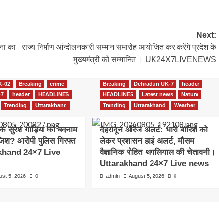
Next:
जना का
राज्य निर्माण आंन्दोलनकारी सम्मान समारोह आयोजित कर करेंगे प्रदेश के
मुख्यमंत्री को सम्मानित । UK24X7LIVENEWS
K-02
Breaking
crime
Breaking
Dehradun UK-7
header
-7
header
HEADLINES
HEADLINES
Latest news
Nature
Trending
Uttarakhand
Trending
Uttarakhand
Weather
क सुरेश गाड़िया को बदनाम
देहरादून ऑरेंज अलर्ट: भारी बारिश को
िश? आरोपी पुलिस गिरफ्त
लेकर प्रशासन हाई अलर्ट, मौसम
akhand 24×7 Live
वैज्ञानिक रोहित थपलियाल की चेतावनी।
Uttarakhand 24×7 Live news
ust 5, 2026
0
admin
August 5, 2026
0