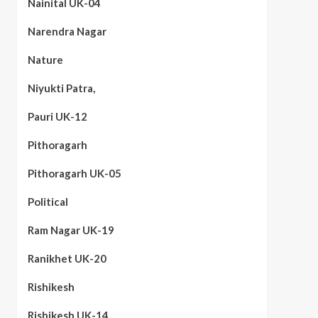
Nainital UK-04
Narendra Nagar
Nature
Niyukti Patra,
Pauri UK-12
Pithoragarh
Pithoragarh UK-05
Political
Ram Nagar UK-19
Ranikhet UK-20
Rishikesh
Rishikesh UK-14