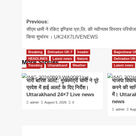
Post
Previous:
सीएम धामी ने रॉकेट इण्डिया प्रा.लि. की नवीनतम विस्तार परियो
navigation
किया शुभांरभ । UK24X7LIVENEWS
Breaking
Dehradun UK-7
header
Bageshwar U
HEADLINES
Latest news
Nature
Dehradun UK
More Stories
Trending
Uttarakhand
Weather
Latest news
भारी बारिश अलर्ट: मुख्यमंत्री धामी ने पूरे
भाजपा विधाय
प्रदेश में हाई अलर्ट के दिए निर्देश।
करने की साज
Uttarakhand 24×7 Live news
में। Uttar
news
admin
August 5, 2026
0
admin
Aug