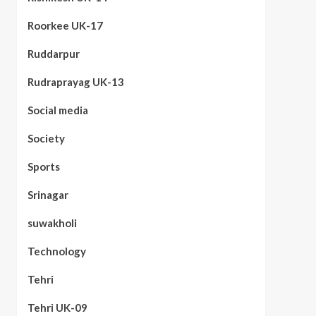
Roorkee UK-17
Ruddarpur
Rudraprayag UK-13
Social media
Society
Sports
Srinagar
suwakholi
Technology
Tehri
Tehri UK-09