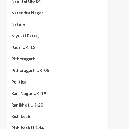
Nainital UK-04
Narendra Nagar
Nature
Niyukti Patra,
Pauri UK-12
Pithoragarh
Pithoragarh UK-05
Political
Ram Nagar UK-19
Ranikhet UK-20
Rishikesh
Rishikesh UK-14