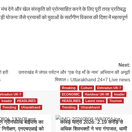
ंच देने और खेल संस्कृति को प्रोत्साहित करने के लिए पूरी तरह प्रतिबद्ध
 योजना जैसे प्रयासों को युवाओं के सर्वांगीण विकास की दिशा में महत्वपूर्ण
Next:
ो हरी
उत्तराखंड में जंगल पर्यटन और ‘एक पेड़ माँ के नाम’ अभियान की अनूठी
s
मिसाल। Uttarakhand 24×7 Live news
Breaking
Culture
Dehradun UK-7
ehradun UK-7
ECONOMIC
Haridwar UK-08
header
header
HEADLINES
HEADLINES
Latest news
Tourism
Trending
Uttarakhand
Trending
Uttarakhand
दून ग्रीनफील्ड बाईपास का
कांवड़ यात्रा 2026: 2.19 करोड़ से
ा निरीक्षण, एनएचएआई को
अधिक शिवभक्तों ने भरा गंगाजल, धामी