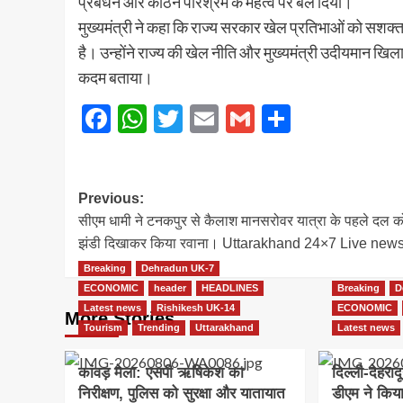
प्रबंधन और कठिन परिश्रम के महत्व पर बल दिया।
मुख्यमंत्री ने कहा कि राज्य सरकार खेल प्रतिभाओं को सशक्त म
है। उन्होंने राज्य की खेल नीति और मुख्यमंत्री उदीयमान खिलाड़ी
कदम बताया।
Facebook
WhatsApp
Twitter
Email
Gmail
Share
Post
Previous:
सीएम धामी ने टनकपुर से कैलाश मानसरोवर यात्रा के पहले दल क
navigation
झंडी दिखाकर किया रवाना। Uttarakhand 24×7 Live new
Breaking
Dehradun UK-7
ECONOMIC
header
HEADLINES
Breaking
D
Latest news
Rishikesh UK-14
ECONOMIC
More Stories
Tourism
Trending
Uttarakhand
Latest news
कांवड़ मेला: एसपी ऋषिकेश का
दिल्ली-देहरा
निरीक्षण, पुलिस को सुरक्षा और यातायात
डीएम ने किय