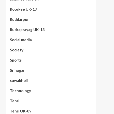
Roorkee UK-17
Ruddarpur
Rudraprayag UK-13
Social media
Society
Sports
Srinagar
suwakholi
Technology
Tehri
Tehri UK-09