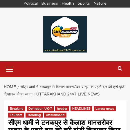
Skip
Political
Business
Health
Sports
Nature
to
content
Primary
Menu
HOME
सीएम धामी ने टनकपुर से कैलाश मानसरोवर यात्रा के पहले दल को हरी झंडी
दिखाकर किया रवाना। UTTARAKHAND 24×7 LIVE NEWS
Breaking
Dehradun UK-7
header
HEADLINES
Latest news
Tourism
Trending
Uttarakhand
सीएम धामी ने टनकपुर से कैलाश मानसरोवर