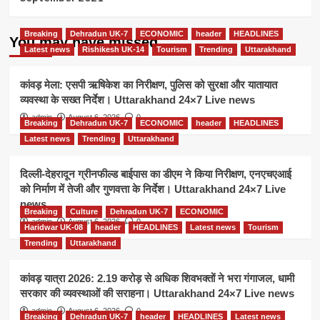
Breaking
Dehradun UK-7
ECONOMIC
header
HEADLINES
You may have missed
Latest news
Rishikesh UK-14
Tourism
Trending
Uttarakhand
कांवड़ मेला: एसपी ऋषिकेश का निरीक्षण, पुलिस को सुरक्षा और यातायात
व्यवस्था के सख्त निर्देश। Uttarakhand 24×7 Live news
admin
August 6, 2026
0
Breaking
Dehradun UK-7
ECONOMIC
header
HEADLINES
Latest news
Trending
Uttarakhand
दिल्ली-देहरादून ग्रीनफील्ड बाईपास का डीएम ने किया निरीक्षण, एनएचएआई
को निर्माण में तेजी और गुणवत्ता के निर्देश। Uttarakhand 24×7 Live
news
Breaking
Culture
Dehradun UK-7
ECONOMIC
admin
August 6, 2026
0
Haridwar UK-08
header
HEADLINES
Latest news
Tourism
Trending
Uttarakhand
कांवड़ यात्रा 2026: 2.19 करोड़ से अधिक शिवभक्तों ने भरा गंगाजल, धामी
सरकार की व्यवस्थाओं की सराहना। Uttarakhand 24×7 Live news
admin
August 6, 2026
0
Breaking
Dehradun UK-7
header
HEADLINES
Latest news