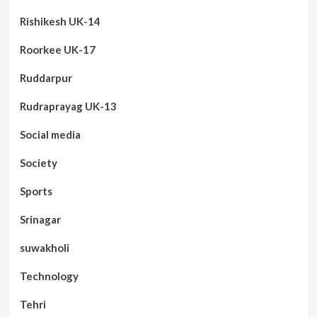
Rishikesh UK-14
Roorkee UK-17
Ruddarpur
Rudraprayag UK-13
Social media
Society
Sports
Srinagar
suwakholi
Technology
Tehri