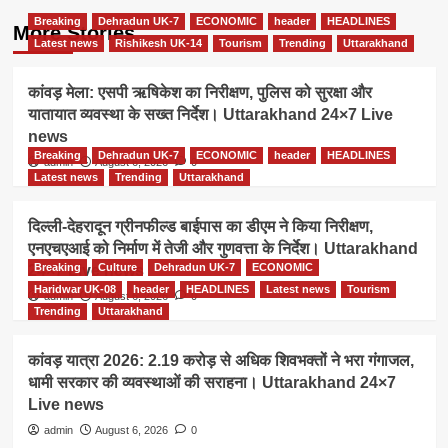
Breaking
Dehradun UK-7
ECONOMIC
header
HEADLINES
More Stories
Latest news
Rishikesh UK-14
Tourism
Trending
Uttarakhand
कांवड़ मेला: एसपी ऋषिकेश का निरीक्षण, पुलिस को सुरक्षा और
यातायात व्यवस्था के सख्त निर्देश। Uttarakhand 24×7 Live
news
Breaking
Dehradun UK-7
ECONOMIC
header
HEADLINES
admin
August 6, 2026
0
Latest news
Trending
Uttarakhand
दिल्ली-देहरादून ग्रीनफील्ड बाईपास का डीएम ने किया निरीक्षण,
एनएचएआई को निर्माण में तेजी और गुणवत्ता के निर्देश। Uttarakhand
Breaking
Culture
Dehradun UK-7
ECONOMIC
24×7 Live news
Haridwar UK-08
header
HEADLINES
Latest news
Tourism
admin
August 6, 2026
0
Trending
Uttarakhand
कांवड़ यात्रा 2026: 2.19 करोड़ से अधिक शिवभक्तों ने भरा गंगाजल,
धामी सरकार की व्यवस्थाओं की सराहना। Uttarakhand 24×7
Live news
admin
August 6, 2026
0