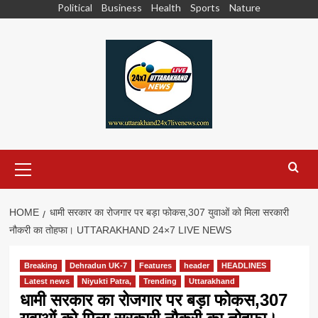
Skip
Political
Business
Health
Sports
Nature
to
content
Primary
Menu
HOME
धामी सरकार का रोजगार पर बड़ा फोकस,307 युवाओं को मिला सरकारी
नौकरी का तोहफा। UTTARAKHAND 24×7 LIVE NEWS
Breaking
Dehradun UK-7
Features
header
HEADLINES
Latest news
Niyukti Patra,
Trending
Uttarakhand
धामी सरकार का रोजगार पर बड़ा फोकस,307