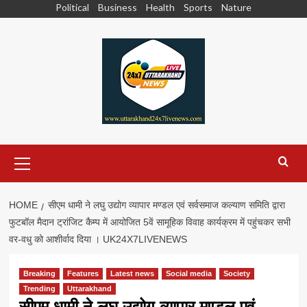
Skip
Political
Business
Health
Sports
Nature
to
content
Primary
Menu
HOME
सीएम धामी ने लघु उद्योग व्यापार मण्डल एवं सर्वसमाज कल्याण समिति द्वारा
फुटबॉल मैदान ट्रांजिट कैम्प में आयोजित 5वें सामूहिक विवाह कार्यक्रम में पहुंचकर सभी
वर-वधु को आशीर्वाद दिया । UK24X7LIVENEWS
Breaking
Features
Latest news
Social media
Society
Trending
Uttarakhand
सीएम धामी ने लघु उद्योग व्यापार मण्डल एवं