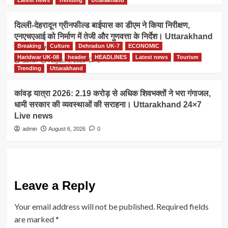
दिल्ली-देहरादून ग्रीनफील्ड बाईपास का डीएम ने किया निरीक्षण,
एनएचएआई को निर्माण में तेजी और गुणवत्ता के निर्देश। Uttarakhand
Breaking
Culture
Dehradun UK-7
ECONOMIC
24×7 Live news
Haridwar UK-08
header
HEADLINES
Latest news
Tourism
admin
August 6, 2026
0
Trending
Uttarakhand
कांवड़ यात्रा 2026: 2.19 करोड़ से अधिक शिवभक्तों ने भरा गंगाजल,
धामी सरकार की व्यवस्थाओं की सराहना। Uttarakhand 24×7
Live news
admin
August 6, 2026
0
Leave a Reply
Your email address will not be published.
Required fields
are marked
*