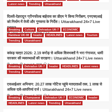
Latest news
Trending
Uttarakhand
दिल्ली-देहरादून ग्रीनफील्ड बाईपास का डीएम ने किया निरीक्षण, एनएचएआई
को निर्माण में तेजी और गुणवत्ता के निर्देश। Uttarakhand 24×7 Live
news
Breaking
Culture
Dehradun UK-7
ECONOMIC
admin
August 6, 2026
0
Haridwar UK-08
header
HEADLINES
Latest news
Tourism
Trending
Uttarakhand
कांवड़ यात्रा 2026: 2.19 करोड़ से अधिक शिवभक्तों ने भरा गंगाजल, धामी
सरकार की व्यवस्थाओं की सराहना। Uttarakhand 24×7 Live news
admin
August 6, 2026
0
Breaking
Dehradun UK-7
header
HEADLINES
Latest news
Trending
Uttarakhand
एसआईआर अभियान: 20.27 लाख नोटिस पहुंचे मतदाताओं तक, 1 लाख से
अधिक दावे-आपत्तियां दर्ज। Uttarakhand 24×7 Live news
admin
August 6, 2026
0
Breaking
Champawat
Dehradun UK-7
ECONOMIC
header
HEADLINES
Latest news
Trending
Uttarakhand