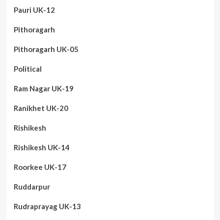
Pauri UK-12
Pithoragarh
Pithoragarh UK-05
Political
Ram Nagar UK-19
Ranikhet UK-20
Rishikesh
Rishikesh UK-14
Roorkee UK-17
Ruddarpur
Rudraprayag UK-13