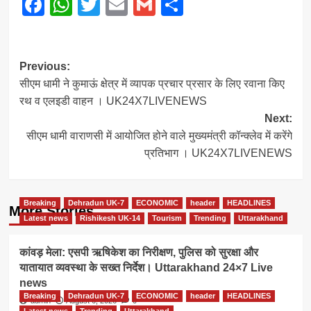
Facebook
WhatsApp
Twitter
Email
Gmail
Share
Post
Previous:
सीएम धामी ने कुमाऊं क्षेत्र में व्यापक प्रचार प्रसार के लिए रवाना किए
navigation
रथ व एलइडी वाहन । UK24X7LIVENEWS
Next:
सीएम धामी वाराणसी में आयोजित होने वाले मुख्यमंत्री कॉन्क्लेव में करेंगे
प्रतिभाग । UK24X7LIVENEWS
Breaking
Dehradun UK-7
ECONOMIC
header
HEADLINES
More Stories
Latest news
Rishikesh UK-14
Tourism
Trending
Uttarakhand
कांवड़ मेला: एसपी ऋषिकेश का निरीक्षण, पुलिस को सुरक्षा और
यातायात व्यवस्था के सख्त निर्देश। Uttarakhand 24×7 Live
news
Breaking
Dehradun UK-7
ECONOMIC
header
HEADLINES
admin
August 6, 2026
0
Latest news
Trending
Uttarakhand