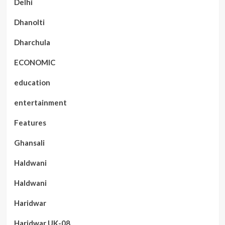
Delhi
Dhanolti
Dharchula
ECONOMIC
education
entertainment
Features
Ghansali
Haldwani
Haldwani
Haridwar
Haridwar UK-08