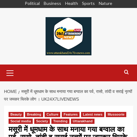
Skip
Political
Business
Health
Sports
Nature
to
content
Primary
Menu
HOME
मसूरी में धूमधाम के साथ मनाया गया बग्वाल का पर्व, रासो, तांदी व सराई नृत्यों
पर जमकर थिरके लोग । UK24X7LIVENEWS
Beauty
Breaking
Culture
Features
Latest news
Mussoorie
Social media
Society
Trending
Uttarakhand
मसूरी में धूमधाम के साथ मनाया गया बग्वाल का