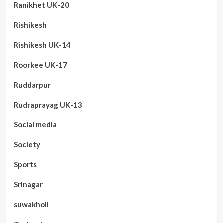
Ranikhet UK-20
Rishikesh
Rishikesh UK-14
Roorkee UK-17
Ruddarpur
Rudraprayag UK-13
Social media
Society
Sports
Srinagar
suwakholi