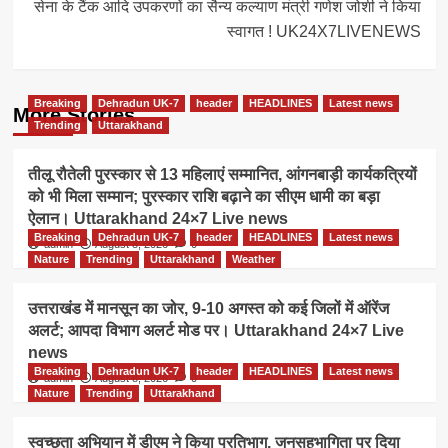
सेना के टैंक आदि उपकरणों का सैन्य कल्याण मंत्री गणेश जोशी ने किया
स्वागत ! UK24X7LIVENEWS
Breaking
Dehradun UK-7
header
HEADLINES
Latest news
More Stories
Trending
Uttarakhand
तीलू रौतेली पुरस्कार से 13 महिलाएं सम्मानित, आंगनबाड़ी कार्यकत्रियों
को भी मिला सम्मान; पुरस्कार राशि बढ़ाने का सीएम धामी का बड़ा
ऐलान। Uttarakhand 24×7 Live news
Breaking
Dehradun UK-7
header
HEADLINES
Latest news
admin
August 8, 2026
0
Nature
Trending
Uttarakhand
Weather
उत्तराखंड में मानसून का जोर, 9-10 अगस्त को कई जिलों में ऑरेंज
अलर्ट; आपदा विभाग अलर्ट मोड पर। Uttarakhand 24×7 Live
news
Breaking
Dehradun UK-7
header
HEADLINES
Latest news
admin
August 8, 2026
0
Nature
Trending
Uttarakhand
स्वच्छता अभियान में डीएम ने किया प्रतिभाग, जनसहभागिता पर दिया